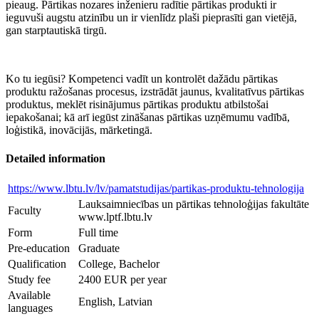
pieaug. Pārtikas nozares inženieru radītie pārtikas produkti ir
ieguvuši augstu atzinību un ir vienlīdz plaši pieprasīti gan vietējā,
gan starptautiskā tirgū.
Ko tu iegūsi? Kompetenci vadīt un kontrolēt dažādu pārtikas
produktu ražošanas procesus, izstrādāt jaunus, kvalitatīvus pārtikas
produktus, meklēt risinājumus pārtikas produktu atbilstošai
iepakošanai; kā arī iegūst zināšanas pārtikas uzņēmumu vadībā,
loģistikā, inovācijās, mārketingā.
Detailed information
https://www.lbtu.lv/lv/pamatstudijas/partikas-produktu-tehnologija
Lauksaimniecības un pārtikas tehnoloģijas fakultāte
Faculty
www.lptf.lbtu.lv
Form
Full time
Pre-education
Graduate
Qualification
College, Bachelor
Study fee
2400 EUR per year
Available
English, Latvian
languages