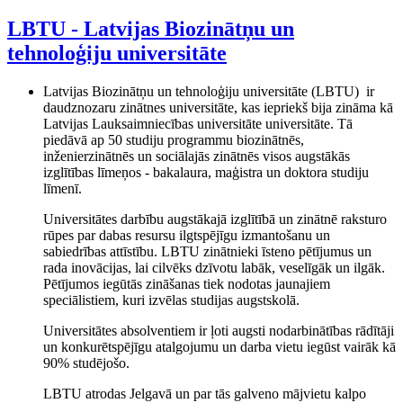
LBTU - Latvijas Biozinātņu un
tehnoloģiju universitāte
Latvijas Biozinātņu un tehnoloģiju universitāte (LBTU) ir
daudznozaru zinātnes universitāte, kas iepriekš bija zināma kā
Latvijas Lauksaimniecības universitāte universitāte. Tā
piedāvā ap 50 studiju programmu biozinātnēs,
inženierzinātnēs un sociālajās zinātnēs visos augstākās
izglītības līmeņos - bakalaura, maģistra un doktora studiju
līmenī.
Universitātes darbību augstākajā izglītībā un zinātnē raksturo
rūpes par dabas resursu ilgtspējīgu izmantošanu un
sabiedrības attīstību. LBTU zinātnieki īsteno pētījumus un
rada inovācijas, lai cilvēks dzīvotu labāk, veselīgāk un ilgāk.
Pētījumos iegūtās zināšanas tiek nodotas jaunajiem
speciālistiem, kuri izvēlas studijas augstskolā.
Universitātes absolventiem ir ļoti augsti nodarbinātības rādītāji
un konkurētspējīgu atalgojumu un darba vietu iegūst vairāk kā
90% studējošo.
LBTU atrodas Jelgavā un par tās galveno mājvietu kalpo