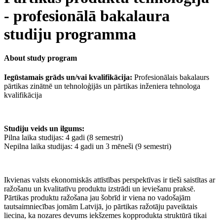
- profesionālā bakalaura
studiju programma
About study program
Iegūstamais grāds un/vai kvalifikācija:
Profesionālais bakalaurs
pārtikas zinātnē un tehnoloģijās un pārtikas inženiera tehnologa
kvalifikācija
Studiju veids un ilgums:
Pilna laika studijas: 4 gadi (8 semestri)
Nepilna laika studijas: 4 gadi un 3 mēneši (9 semestri)
Ikvienas valsts ekonomiskās attīstības perspektīvas ir tieši saistītas ar
ražošanu un kvalitatīvu produktu izstrādi un ieviešanu praksē.
Pārtikas produktu ražošana jau šobrīd ir viena no vadošajām
tautsaimniecības jomām Latvijā, jo pārtikas ražotāju paveiktais
liecina, ka nozares devums iekšzemes kopprodukta struktūrā tikai