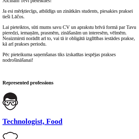
Aicinām Tevi pieteikties!
Ja esi mērķtiecīgs, atbildīgs un zinātkārs students, piesakies praksei
tieši Lāčos.
Lai pieteiktos, sūti mums savu CV un aprakstu brīvā formā par Tavu
pieredzi, iemaņām, prasmēm, zināšanām un interesēm, vēlmēm.
Neaizmirsti norādīt arī to, vai tā ir obligātā izglītības iestādes prakse,
kā arī prakses periodu.
Pēc pieteikuma saņemšanas tiks izskatītas iespējas prakses
nodrošināšanai!
Represented professions
Technologist, Food