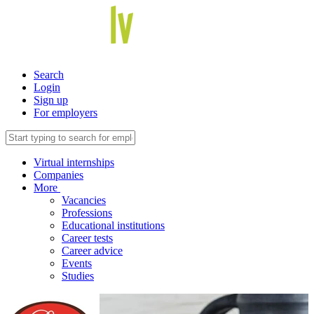
Search
Login
Sign up
For employers
Virtual internships
Companies
More
Vacancies
Professions
Educational institutions
Career tests
Career advice
Events
Studies