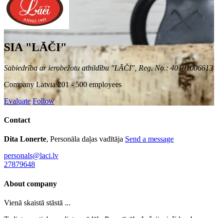
SIA "LĀČI"
Sabiedrība ar ierobežotu atbildību "LĀČI", Reg. No.: 40101006613
Company
Latvia
201 - 500 employees
Evaluate
Follow
Contact
Dita Lonerte
, Personāla daļas vadītāja
Send a message
personals@laci.lv
27879648
About company
Vienā skaistā stāstā ...