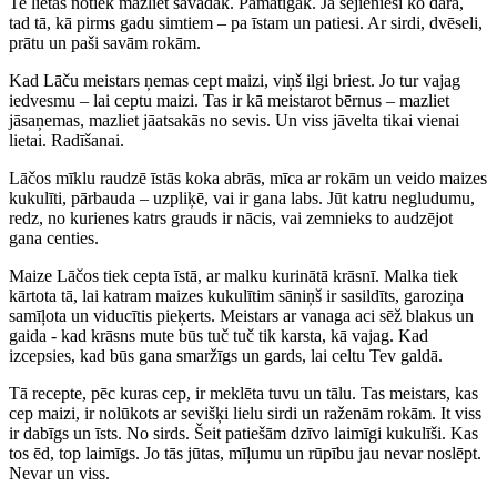
Te lietas notiek mazliet savādāk. Pamatīgāk. Ja šejienieši ko dara,
tad tā, kā pirms gadu simtiem – pa īstam un patiesi. Ar sirdi, dvēseli,
prātu un paši savām rokām.
Kad Lāču meistars ņemas cept maizi, viņš ilgi briest. Jo tur vajag
iedvesmu – lai ceptu maizi. Tas ir kā meistarot bērnus – mazliet
jāsaņemas, mazliet jāatsakās no sevis. Un viss jāvelta tikai vienai
lietai. Radīšanai.
Lāčos mīklu raudzē īstās koka abrās, mīca ar rokām un veido maizes
kukulīti, pārbauda – uzpliķē, vai ir gana labs. Jūt katru negludumu,
redz, no kurienes katrs grauds ir nācis, vai zemnieks to audzējot
gana centies.
Maize Lāčos tiek cepta īstā, ar malku kurinātā krāsnī. Malka tiek
kārtota tā, lai katram maizes kukulītim sāniņš ir sasildīts, garoziņa
samīļota un viducītis pieķerts. Meistars ar vanaga aci sēž blakus un
gaida - kad krāsns mute būs tuč tuč tik karsta, kā vajag. Kad
izcepsies, kad būs gana smaržīgs un gards, lai celtu Tev galdā.
Tā recepte, pēc kuras cep, ir meklēta tuvu un tālu. Tas meistars, kas
cep maizi, ir nolūkots ar sevišķi lielu sirdi un raženām rokām. It viss
ir dabīgs un īsts. No sirds. Šeit patiešām dzīvo laimīgi kukulīši. Kas
tos ēd, top laimīgs. Jo tās jūtas, mīļumu un rūpību jau nevar noslēpt.
Nevar un viss.