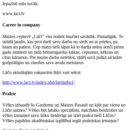
Iepazīsti mūs tuvāk:
www.laci.lv
Career in company
Maizes ceptuvē „Lāči” viss notiek mazliet savādāk. Pamatīgāk. Te
strādā ļaudis, kas prot darīt savu darbu no sirds un ar prieku, pa
īstam un patiesi. Cep maizi tieši tāpat kā to darīja mūsu senči pirms
gadu simtiem un rada brīnumgardas kūkas, cepumus, kēksus un
citus kārumus. Pie mums darba netrūkst, tādēļ savā pulkā aicinām
godprātīgus un zinošus sava aroda meistarus.
Lāču aktuālajām vakancēm līdzi vari sekot:
http://www.laci.lv/index.php/lat/darbs1/
Prakse
Vēlies izbaudīt šo Gardumu un Maizes Pasauli un kļūt par vienu no
Lāču saimes? Vēlies būt labāks speciālists, mācībām beidzoties un
vēlies izmantot savu laiku lietderīgi un iziet praksi tieši Lāčos?
Vēlies papildus akadēmiskai izglītībai iegūt praktiskas iemaņas?