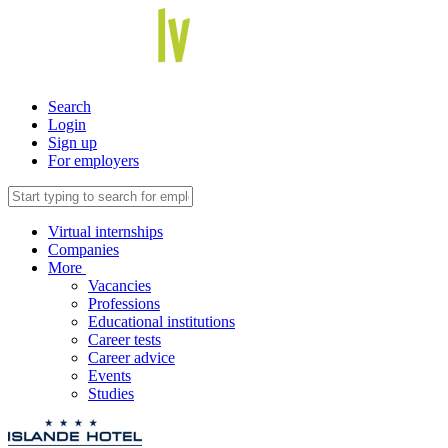
Search
Login
Sign up
For employers
Virtual internships
Companies
More
Vacancies
Professions
Educational institutions
Career tests
Career advice
Events
Studies