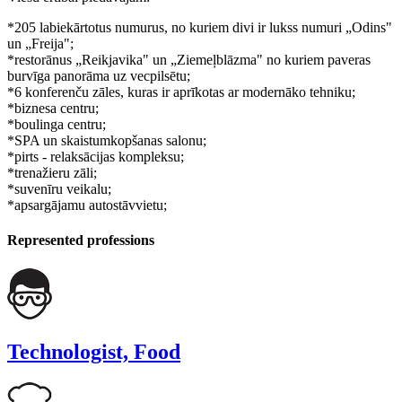
*205 labiekārtotus numurus, no kuriem divi ir lukss numuri „Odins"
un „Freija";
*restorānus „Reikjavika" un „Ziemeļblāzma" no kuriem paveras
burvīga panorāma uz vecpilsētu;
*6 konferenču zāles, kuras ir aprīkotas ar modernāko tehniku;
*biznesa centru;
*boulinga centru;
*SPA un skaistumkopšanas salonu;
*pirts - relaksācijas kompleksu;
*trenažieru zāli;
*suvenīru veikalu;
*apsargājamu autostāvvietu;
Represented professions
Technologist, Food