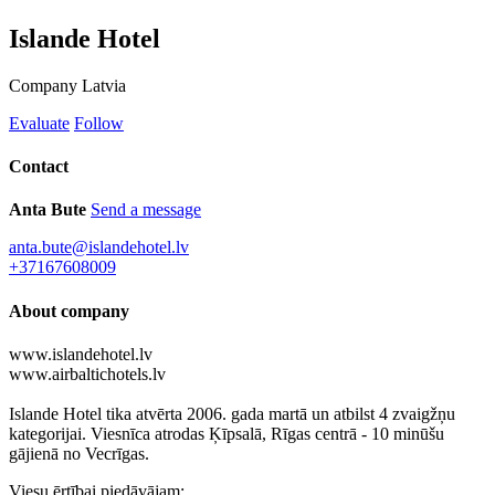
Islande Hotel
Company
Latvia
Evaluate
Follow
Contact
Anta Bute
Send a message
anta.bute@islandehotel.lv
+37167608009
About company
www.islandehotel.lv
www.airbaltichotels.lv
Islande Hotel tika atvērta 2006. gada martā un atbilst 4 zvaigžņu
kategorijai. Viesnīca atrodas Ķīpsalā, Rīgas centrā - 10 minūšu
gājienā no Vecrīgas.
Viesu ērtībai piedāvājam: