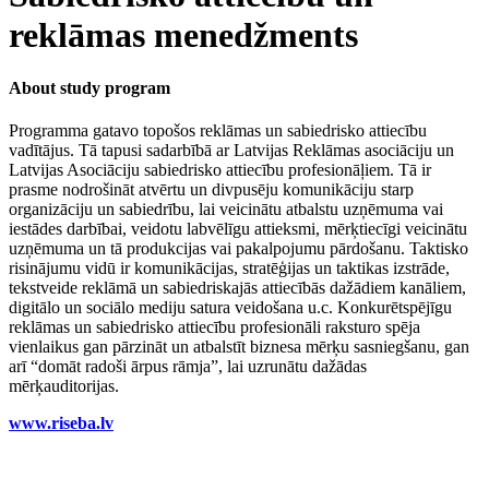
reklāmas menedžments
About study program
Programma gatavo topošos reklāmas un sabiedrisko attiecību
vadītājus. Tā tapusi sadarbībā ar Latvijas Reklāmas asociāciju un
Latvijas Asociāciju sabiedrisko attiecību profesionāļiem. Tā ir
prasme nodrošināt atvērtu un divpusēju komunikāciju starp
organizāciju un sabiedrību, lai veicinātu atbalstu uzņēmuma vai
iestādes darbībai, veidotu labvēlīgu attieksmi, mērķtiecīgi veicinātu
uzņēmuma un tā produkcijas vai pakalpojumu pārdošanu. Taktisko
risinājumu vidū ir komunikācijas, stratēģijas un taktikas izstrāde,
tekstveide reklāmā un sabiedriskajās attiecībās dažādiem kanāliem,
digitālo un sociālo mediju satura veidošana u.c. Konkurētspējīgu
reklāmas un sabiedrisko attiecību profesionāli raksturo spēja
vienlaikus gan pārzināt un atbalstīt biznesa mērķu sasniegšanu, gan
arī “domāt radoši ārpus rāmja”, lai uzrunātu dažādas
mērķauditorijas.
www.riseba.lv