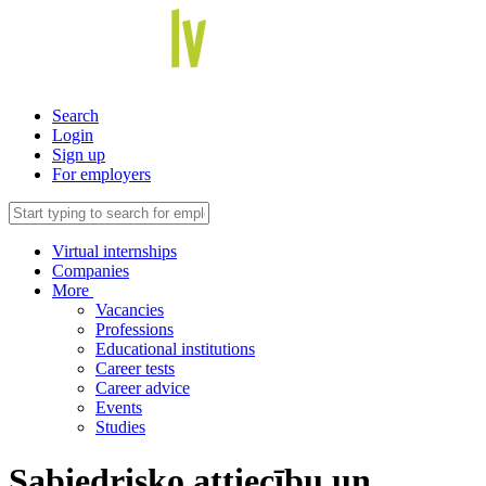
Search
Login
Sign up
For employers
Virtual internships
Companies
More
Vacancies
Professions
Educational institutions
Career tests
Career advice
Events
Studies
Sabiedrisko attiecību un