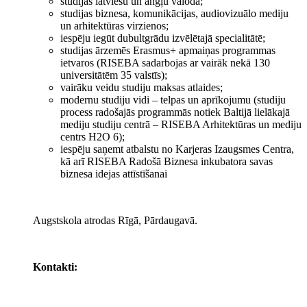
studijas latviešu un angļu valodā;
studijas biznesa, komunikācijas, audiovizuālo mediju
un arhitektūras virzienos;
iespēju iegūt dubultgrādu izvēlētajā specialitātē;
studijas ārzemēs Erasmus+ apmaiņas programmas
ietvaros (RISEBA sadarbojas ar vairāk nekā 130
universitātēm 35 valstīs);
vairāku veidu studiju maksas atlaides;
modernu studiju vidi – telpas un aprīkojumu (studiju
process radošajās programmās notiek Baltijā lielākajā
mediju studiju centrā – RISEBA Arhitektūras un mediju
centrs H2O 6);
iespēju saņemt atbalstu no Karjeras Izaugsmes Centra,
kā arī RISEBA Radošā Biznesa inkubatora savas
biznesa idejas attīstīšanai
Augstskola atrodas Rīgā, Pārdaugavā.
Kontakti: