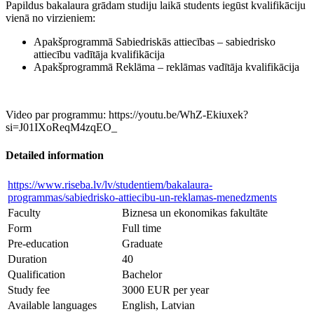
Papildus bakalaura grādam studiju laikā students iegūst kvalifikāciju
vienā no virzieniem:
Apakšprogrammā Sabiedriskās attiecības – sabiedrisko
attiecību vadītāja kvalifikācija
Apakšprogrammā Reklāma – reklāmas vadītāja kvalifikācija
Video par programmu: https://youtu.be/WhZ-Ekiuxek?
si=J01IXoReqM4zqEO_
Detailed information
https://www.riseba.lv/lv/studentiem/bakalaura-
programmas/sabiedrisko-attiecibu-un-reklamas-menedzments
Faculty
Biznesa un ekonomikas fakultāte
Form
Full time
Pre-education
Graduate
Duration
40
Qualification
Bachelor
Study fee
3000 EUR per year
Available languages
English, Latvian