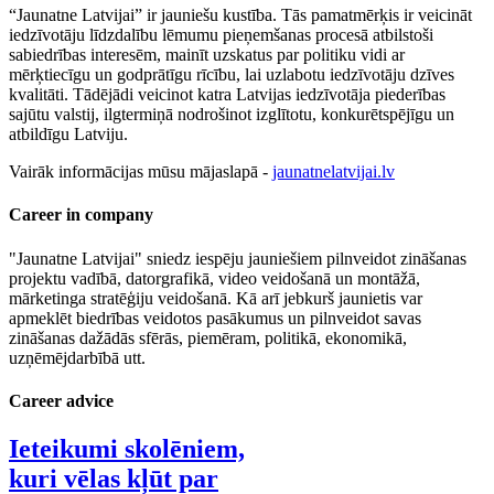
“Jaunatne Latvijai” ir jauniešu kustība. Tās pamatmērķis ir veicināt
iedzīvotāju līdzdalību lēmumu pieņemšanas procesā atbilstoši
sabiedrības interesēm, mainīt uzskatus par politiku vidi ar
mērķtiecīgu un godprātīgu rīcību, lai uzlabotu iedzīvotāju dzīves
kvalitāti. Tādējādi veicinot katra Latvijas iedzīvotāja piederības
sajūtu valstij, ilgtermiņā nodrošinot izglītotu, konkurētspējīgu un
atbildīgu Latviju.
Vairāk informācijas mūsu mājaslapā -
jaunatnelatvijai.lv
Career in company
"Jaunatne Latvijai" sniedz iespēju jauniešiem pilnveidot zināšanas
projektu vadībā, datorgrafikā, video veidošanā un montāžā,
mārketinga stratēģiju veidošanā. Kā arī jebkurš jaunietis var
apmeklēt biedrības veidotos pasākumus un pilnveidot savas
zināšanas dažādās sfērās, piemēram, politikā, ekonomikā,
uzņēmējdarbībā utt.
Career advice
Ieteikumi skolēniem,
kuri vēlas kļūt par