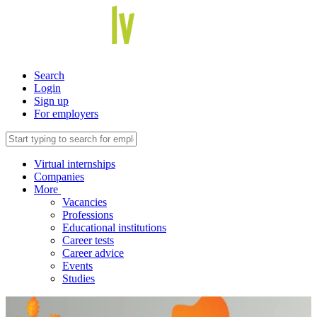
Search
Login
Sign up
For employers
Virtual internships
Companies
More
Vacancies
Professions
Educational institutions
Career tests
Career advice
Events
Studies