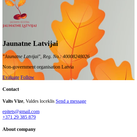
Jaunatne Latvijai
"Jaunatne Latvijai", Reg. No.: 40008248026
Non-government organisation
Latvia
Evaluate
Follow
Contact
Valts Vīze
, Valdes loceklis
Send a message
epitets@gmail.com
+371 29 385 879
About company