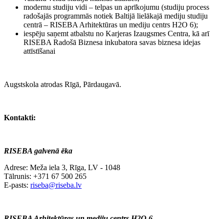
modernu studiju vidi – telpas un aprīkojumu (studiju process
radošajās programmās notiek Baltijā lielākajā mediju studiju
centrā – RISEBA Arhitektūras un mediju centrs H2O 6);
iespēju saņemt atbalstu no Karjeras Izaugsmes Centra, kā arī
RISEBA Radošā Biznesa inkubatora savas biznesa idejas
attīstīšanai
Augstskola atrodas Rīgā, Pārdaugavā.
Kontakti:
RISEBA galvenā ēka
Adrese: Meža iela 3, Rīga, LV - 1048
Tālrunis: +371 67 500 265
E-pasts:
riseba@riseba.lv
RISEBA Arhitektūras un mediju centrs H2O 6