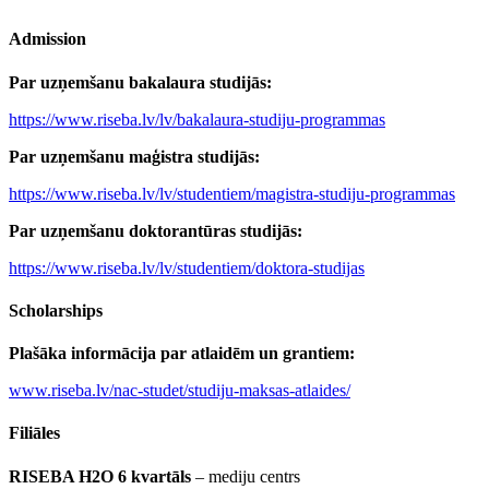
Admission
Par uzņemšanu bakalaura studijās:
https://www.riseba.lv/lv/bakalaura-studiju-programmas
Par uzņemšanu maģistra studijās:
https://www.riseba.lv/lv/studentiem/magistra-studiju-programmas
Par uzņemšanu doktorantūras studijās:
https://www.riseba.lv/lv/studentiem/doktora-studijas
Scholarships
Plašāka informācija par atlaidēm un grantiem:
www.riseba.lv/nac-studet/studiju-maksas-atlaides/
Filiāles
RISEBA H2O 6
kvartāls
– mediju centrs