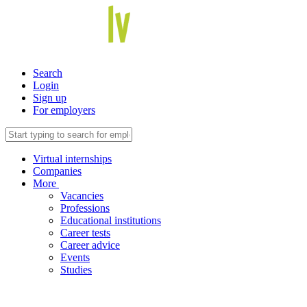
Search
Login
Sign up
For employers
Virtual internships
Companies
More
Vacancies
Professions
Educational institutions
Career tests
Career advice
Events
Studies