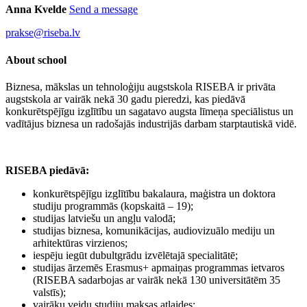
Anna Kvelde
Send a message
prakse@riseba.lv
About school
Biznesa, mākslas un tehnoloģiju augstskola RISEBA ir privāta
augstskola ar vairāk nekā 30 gadu pieredzi, kas piedāvā
konkurētspējīgu izglītību un sagatavo augsta līmeņa speciālistus un
vadītājus biznesa un radošajās industrijās darbam starptautiskā vidē.
RISEBA piedāvā:
konkurētspējīgu izglītību bakalaura, maģistra un doktora
studiju programmās (kopskaitā – 19);
studijas latviešu un angļu valodā;
studijas biznesa, komunikācijas, audiovizuālo mediju un
arhitektūras virzienos;
iespēju iegūt dubultgrādu izvēlētajā specialitātē;
studijas ārzemēs Erasmus+ apmaiņas programmas ietvaros
(RISEBA sadarbojas ar vairāk nekā 130 universitātēm 35
valstīs);
vairāku veidu studiju maksas atlaides;