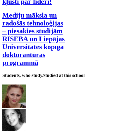
kļūsti par līderi!
Mediju māksla un
radošās tehnoloģijas
– piesakies studijām
RISEBA un Liepājas
Universitātes kopīgā
doktorantūras
programmā
Students, who study/studied at this school