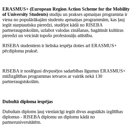
ERASMUS+ (European Region Action Scheme for the Mobility
of University Students)
studiju un prakses apmaiņas programma ir
viena no populārākajām studentu apmaiņas programmām, kas ļauj
iegūt starptautisku pieredzi, studējot kādā no RISEBA
partneraugstskolām, uzlabot valodas zināšanas, bagātināt kultūras
pieredzi un veicināt topošo profesionāļu attīstību.
RISEBA studentiem ir lieliska iespēja doties arī ERASMUS+
pēcdiploma praksē.
RISEBA ir noslēgusi divpusējos sadarbības līgumus ERASMUS+
mūžizglītības programmas ietvaros ar vairāk nekā 130
partneraugstskolām.
Dubultā diploma iespējas
Dubultais diploms ļauj vienlaicīgi iegūt divus augstākās izglītības
diplomus - RISEBA diplomu un diplomu kādā no
partneruniversitātēm.