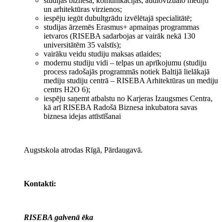
studijas biznesa, komunikācijas, audiovizuālo mediju
un arhitektūras virzienos;
iespēju iegūt dubultgrādu izvēlētajā specialitātē;
studijas ārzemēs Erasmus+ apmaiņas programmas
ietvaros (RISEBA sadarbojas ar vairāk nekā 130
universitātēm 35 valstīs);
vairāku veidu studiju maksas atlaides;
modernu studiju vidi – telpas un aprīkojumu (studiju
process radošajās programmās notiek Baltijā lielākajā
mediju studiju centrā – RISEBA Arhitektūras un mediju
centrs H2O 6);
iespēju saņemt atbalstu no Karjeras Izaugsmes Centra,
kā arī RISEBA Radošā Biznesa inkubatora savas
biznesa idejas attīstīšanai
Augstskola atrodas Rīgā, Pārdaugavā.
Kontakti:
RISEBA galvenā ēka