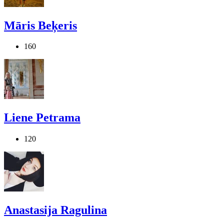
Māris Beķeris
160
Liene Petrama
120
Anastasija Ragulina