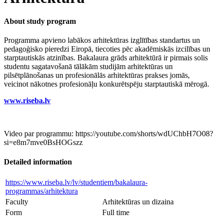
About study program
Programma apvieno labākos arhitektūras izglītības standartus un
pedagoģisko pieredzi Eiropā, tiecoties pēc akadēmiskās izcilības un
starptautiskās atzinības. Bakalaura grāds arhitektūrā ir pirmais solis
studentu sagatavošanā tālākām studijām arhitektūras un
pilsētplānošanas un profesionālās arhitektūras prakses jomās,
veicinot nākotnes profesionāļu konkurētspēju starptautiskā mērogā.
www.riseba.lv
Video par programmu: https://youtube.com/shorts/wdUChbH7O08?
si=e8m7mve0BsHOGszz
Detailed information
https://www.riseba.lv/lv/studentiem/bakalaura-
programmas/arhitektura
Faculty
Arhitektūras un dizaina
Form
Full time