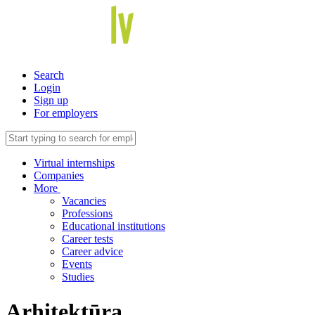
Search
Login
Sign up
For employers
Virtual internships
Companies
More
Vacancies
Professions
Educational institutions
Career tests
Career advice
Events
Studies
Arhitektūra