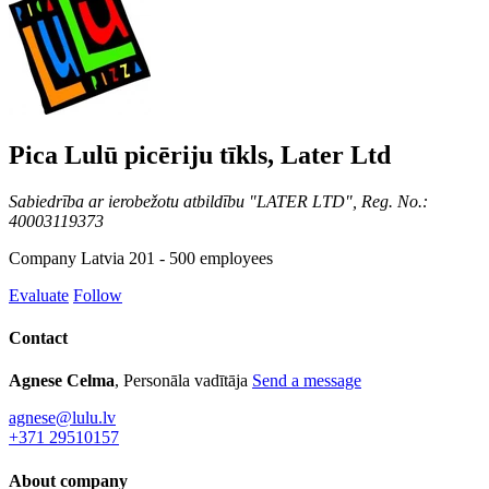
Pica Lulū picēriju tīkls, Later Ltd
Sabiedrība ar ierobežotu atbildību "LATER LTD", Reg. No.:
40003119373
Company
Latvia
201 - 500 employees
Evaluate
Follow
Contact
Agnese Celma
, Personāla vadītāja
Send a message
agnese@lulu.lv
+371 29510157
About company