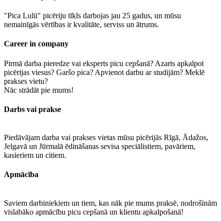
"Pica Lulū" picēriju tīkls darbojas jau 25 gadus, un mūsu
nemainīgās vērtības ir kvalitāte, serviss un ātrums.
Career in company
Pirmā darba pieredze vai eksperts picu cepšanā? Azarts apkalpot
picērijas viesus? Garšo pica? Apvienot darbu ar studijām? Meklē
prakses vietu?
Nāc strādāt pie mums!
Darbs vai prakse
Piedāvājam darba vai prakses vietas mūsu picērijās Rīgā, Ādažos,
Jelgavā un Jūrmalā ēdināšanas sevisa speciālistiem, pavāriem,
kasieriem un citiem.
Apmācība
Saviem darbiniekiem un tiem, kas nāk pie mums praksē, nodrošinām
vislabāko apmācību picu cepšanā un klientu apkalpošanā!