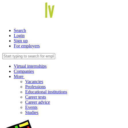
Search
Login
Sign up
For employers
Virtual internships
Companies
More
Vacancies
Professions
Educational institutions
Career tests
Career advice
Events
Studies