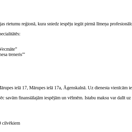
ijas rietumu reģionā, kura sniedz iespēju iegūt pirmā līmeņa profesionāl
ecialitātēs:
„Vecmāte”
nesa treneris”'
 Mārupes ielā 17, Mārupes ielā 17a, Āgenskalnā. Uz dienesta vienīcām ie
 pēc savām finansiālajām iespējām un vēlmēm. Istabu maksu var dalīt uz 
0 cilvēkiem