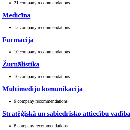
21 company recommendations
Medicīna
12 company recommendations
Farmācija
10 company recommendations
Žurnālistika
10 company recommendations
Multimediju komunikācija
9 company recommendations
Stratēģiskā un sabiedrisko attiecību vadīb
8 company recommendations