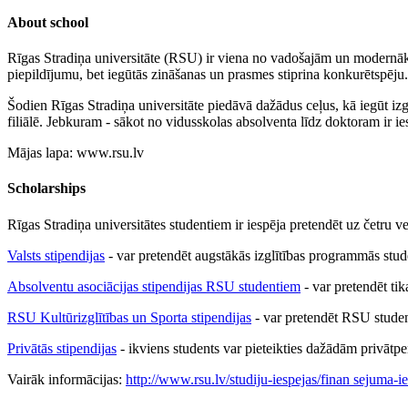
About school
Rīgas Stradiņa universitāte (RSU) ir viena no vadošajām un modernākaj
piepildījumu, bet iegūtās zināšanas un prasmes stiprina konkurētspēju.
Šodien Rīgas Stradiņa universitāte piedāvā dažādus ceļus, kā iegūt izgl
filiālē. Jebkuram - sākot no vidusskolas absolventa līdz doktoram ir ies
Mājas lapa: www.rsu.lv
Scholarships
Rīgas Stradiņa universitātes studentiem ir iespēja pretendēt uz četru v
Valsts stipendijas
- var pretendēt augstākās izglītības programmās studē
Absolventu asociācijas stipendijas RSU studentiem
- var pretendēt ti
RSU Kultūrizglītības un Sporta stipendijas
- var pretendēt RSU student
Privātās stipendijas
- ikviens students var pieteikties dažādām privāt
Vairāk informācijas:
http://www.rsu.lv/studiju-iespejas/finan sejuma-ie