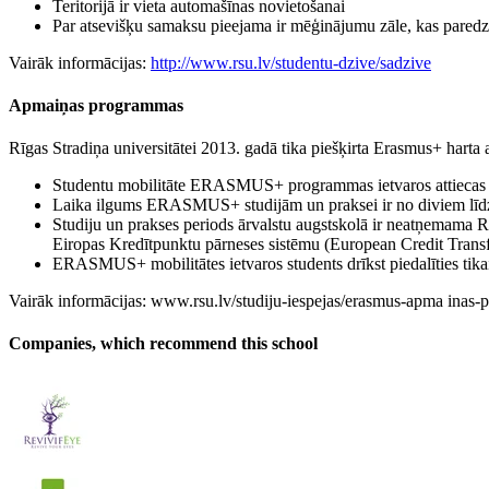
Teritorijā ir vieta automašīnas novietošanai
Par atsevišķu samaksu pieejama ir mēģinājumu zāle, kas paredzē
Vairāk informācijas:
http://www.rsu.lv/studentu-dzive/sadzive
Apmaiņas programmas
Rīgas Stradiņa universitātei 2013. gadā tika piešķirta Erasmus+ hart
Studentu mobilitāte ERASMUS+ programmas ietvaros attiecas g
Laika ilgums ERASMUS+ studijām un praksei ir no diviem līd
Studiju un prakses periods ārvalstu augstskolā ir neatņemama RSU
Eiropas Kredītpunktu pārneses sistēmu (European Credit Trans
ERASMUS+ mobilitātes ietvaros students drīkst piedalīties tikai
Vairāk informācijas: www.rsu.lv/studiju-iespejas/erasmus-apma ina
Companies, which recommend this school