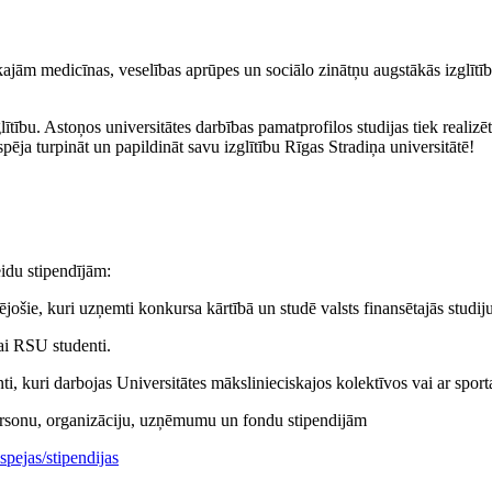
ām medicīnas, veselības aprūpes un sociālo zinātņu augstākās izglītības
ītību. Astoņos universitātes darbības pamatprofilos studijas tiek realiz
pēja turpināt un papildināt savu izglītību Rīgas Stradiņa universitātē!
eidu stipendījām:
jošie, kuri uzņemti konkursa kārtībā un studē valsts finansētajās studiju
kai RSU studenti.
i, kuri darbojas Universitātes mākslinieciskajos kolektīvos vai ar sport
personu, organizāciju, uzņēmumu un fondu stipendijām
spejas/stipendijas