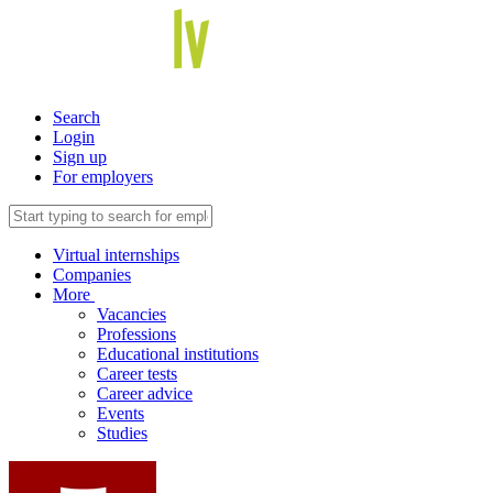
Search
Login
Sign up
For employers
Virtual internships
Companies
More
Vacancies
Professions
Educational institutions
Career tests
Career advice
Events
Studies