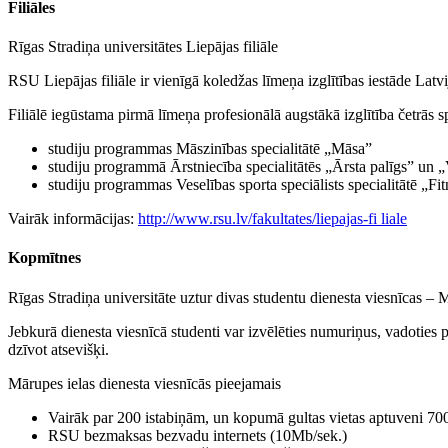
Filiāles
Rīgas Stradiņa universitātes Liepājas filiāle
RSU Liepājas filiāle ir vienīgā koledžas līmeņa izglītības iestāde Latv
Filiālē iegūstama pirmā līmeņa profesionālā augstākā izglītība četrās sp
studiju programmas Māszinības specialitātē „Māsa”
studiju programmā Ārstniecība specialitātēs „Ārsta palīgs” un 
studiju programmas Veselības sporta speciālists specialitātē „Fit
Vairāk informācijas:
http://www.rsu.lv/fakultates/liepajas-fi liale
Kopmītnes
Rīgas Stradiņa universitāte uztur divas studentu dienesta viesnīcas –
Jebkurā dienesta viesnīcā studenti var izvēlēties numuriņus, vadoties
dzīvot atsevišķi.
Mārupes ielas dienesta viesnīcās pieejamais
Vairāk par 200 istabiņām, un kopumā gultas vietas aptuveni 70
RSU bezmaksas bezvadu internets (10Mb/sek.)