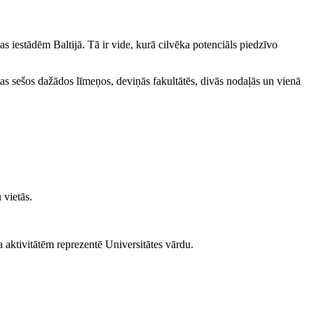
 iestādēm Baltijā. Tā ir vide, kurā cilvēka potenciāls piedzīvo
ētas sešos dažādos līmeņos, deviņās fakultātēs, divās nodaļās un vienā
 vietās.
a aktivitātēm reprezentē Universitātes vārdu.