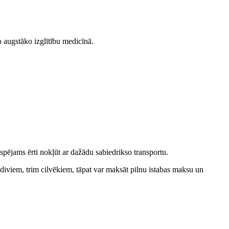
o augstāko izglītību medicīnā.
spējams ērti nokļūt ar dažādu sabiedrikso transportu.
diviem, trim cilvēkiem, tāpat var maksāt pilnu istabas maksu un