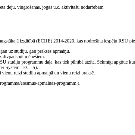
ta deju, vingrošanas, jogas u.c. aktivitāšu nodarbībām
a augstākajā izglītībā (ECHE) 2014-2020, kas nodrošina iespēju RSU pied
an uz studiju, gan prakses apmaiņu.
z divpadsmit mēnešiem.
 studiju programmu daļa, kas tiek pilnībā atzīta. Sekmīgi apgūtie kursi 
fer System - ECTS).
 vienu reizi studiju apmaiņā un vienu reizi praksē.
s-programma/erasmus-apmainas-programm a