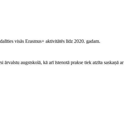
alīties visās Erasmus+ aktivitātēs līdz 2020. gadam.
ārvalstu augstskolā, kā arī īstenotā prakse tiek atzīta saskaņā ar