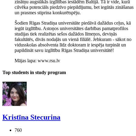
zinātņu augstākās izglītības iestādēm Baltijā. Tā ir vide, kurā
cilvēka potenciāls piedzīvo piepildījumu, bet iegūtās zināšanas
un prasmes stiprina konkurētspēju.
Šodien Rīgas Stradiņa universitāte piedāvā dažādus ceļus, kā
iegūt izglītību. Astoņos universitātes darbības pamatprofilos
studijas tiek realizētas sešos dažādos līmeņos, deviņās
fakultātēs, divās nodaļās un vienā filiālē. Jebkuram - sākot no
vidusskolas absolventa līdz doktoram ir iespēja turpināt un
papildināt savu izglītību Rīgas Stradiņa universitātē!
Mājas lapa: www.rsu.lv
Top students in study program
Kristīna Stecurina
760