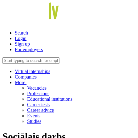
Search
Login
Sign up
For employers
Virtual internships
Companies
More
Vacancies
Professions
Educational institutions
Career tests
Career advice
Events
Studies
Sociālais darbs