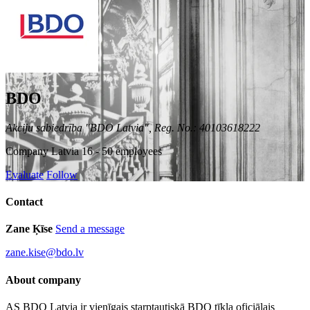
BDO
Akciju sabiedrība "BDO Latvia", Reg. No.: 40103618222
Company
Latvia
16 - 50 employees
Evaluate
Follow
Contact
Zane Ķīse
Send a message
zane.kise@bdo.lv
About company
AS BDO Latvia ir vienīgais starptautiskā BDO tīkla oficiālais