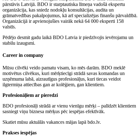
pārstāvis Latvijā. BDO ir starptautiska līmeņa vadošā ekspertu
organizācija, kas sniedz nodokļu konsultācijas, audita un
grāmatvedības pakalpojumus, kā arī specializējas finanšu pārvaldībā.
Organizācijā ir apvienojušies vairāk nekā 64 000 eksperti 158
valstīs.
Pēdējo desmit gadu laikā BDO Latvia ir piedzīvojis ievērojamu un
stabilu izaugsmi.
Career in company
Mūsu cilvēki veido pamatu visam, ko mēs darām. BDO meklē
motivētus cilvēkus, kuri mērķtiecīgi strādā savas komandas un
uzņēmuma labā, aizrautīgus profesionāļus, kuri tiecas veidot
ilgtermiņa attiecības gan ar kolēģiem, gan klientiem.
Profesionāļiem ar pieredzi
BDO profesionāļi strādā ar vienu vienīgu mērķi – palīdzēt klientiem
sasniegt viņu biznesa mērķus pēc iespējas efektīvāk.
Skatiet mūsu aktuālās vakances mājas lapā bdo.lv.
Prakses iespējas