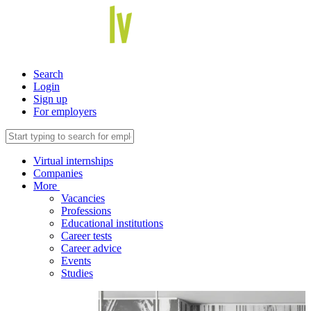
Search
Login
Sign up
For employers
Virtual internships
Companies
More
Vacancies
Professions
Educational institutions
Career tests
Career advice
Events
Studies