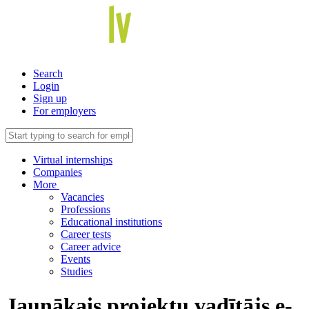
Search
Login
Sign up
For employers
Virtual internships
Companies
More
Vacancies
Professions
Educational institutions
Career tests
Career advice
Events
Studies
Jaunākais projektu vadītājs e-