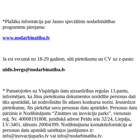
*Plašāka informācija par Jauno speciālistu nodarbinātības
programmu pieejama:
www.nodarbinatiba.lv
Ja esi vecumā no 18-29 gadiem, sūti pieteikumu un CV uz e-pastu:
uldis.bergs@nodarbinatiba.lv
* Pamatojoties uz Vispārīgās datu aizsardzības regulas 13.pantu,
informējam, ka Jūsu pieteikuma dokumentos norādītie personas dati
tiks apstrādāti, lai nodrošinātu šīs atlases konkursa norisi. Iesniedzot
pieteikumu, Jūs piekrītat savu personas datu apstrādei. Personas datu
pārzinis ir Nodibinājums “Zinātnes un inovāciju parks”, vienotais
reģ. Nr. 40008191808, juridiskā adrese Peldu iela 32/24, Liepāja,
LV-3401, tālrunis 20004399. Nodibinājuma kontaktinformācija ar
personas datu apstrādi saistītajos jautājumos ir:
info@inovacijuparks.lv vai info@nodarbinatiba.lv.