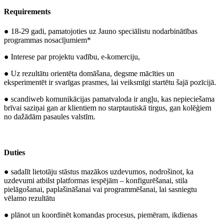
Requirements
● 18-29 gadi, pamatojoties uz Jauno speciālistu nodarbinātības
programmas nosacījumiem*
● Interese par projektu vadību, e-komerciju,
● Uz rezultātu orientēta domāšana, degsme mācīties un
eksperimentēt ir svarīgas prasmes, lai veiksmīgi startētu šajā pozīcijā.
● scandiweb komunikācijas pamatvaloda ir angļu, kas nepieciešama
brīvai saziņai gan ar klientiem no starptautiskā tirgus, gan kolēģiem
no dažādām pasaules valstīm.
Duties
● sadalīt lietotāju stāstus mazākos uzdevumos, nodrošinot, ka
uzdevumi atbilst platformas iespējām – konfigurēšanai, stila
pielāgošanai, paplašināšanai vai programmēšanai, lai sasniegtu
vēlamo rezultātu
● plānot un koordinēt komandas procesus, piemēram, ikdienas