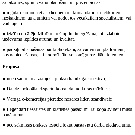
sanāksmes, sprint zvanu plānošanu un prezentācijas
● regulāri komunicēt ar klientiem un komandām par jebkuriem
neskaidriem jautājumiem vai nodot tos vecākajiem speciālistiem, vai
vadītājiem
● iekšējo un ārējo MI rīku un Copilot integrēšana, lai uzlabotu
uzdevumu izpildes ātrumu un kvalitāti
● padziļināt zināšanas par bibliotēkām, satvariem un platformām,
kas nepieciešamas, lai nodrošinātu veiksmīgu rezultātu klientiem.
Proposal
● interesantu un aizraujošu praksi draudzīgā kolektīvā;
● Daudznacionāla ekspertu komanda, no kuras mācīties;
● Vērtīga e-komercijas pieredze nozares līderī scandiweb;
● Leģendāri tiešsaistes un klātienes pasākumi, lai kopā svinētu mūsu
panākumus.
● pēc sekmīgas prakses iespēju iegūt patstāvīgu darba piedāvājumu.