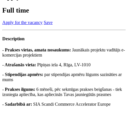
Full time
Apply for the vacancy
Save
Description
- Prakses vietas, amata nosaukums:
Jaunākais projektu vadītājs e-
komercijas projektiem
- Atrašanās vieta:
Pīpiņas iela 4, Rīga, LV-1010
- Stipendijas apmērs:
par stipendijas apmēru lūgums sazināties ar
mums
- Prakses ilgums:
6 mēneši, pēc sekmīgas prakses beigšanas - tiek
izsniegta apliecība, kas apliecinās Tavas jauniegūtās prasmes
- Sadarbībā ar:
SIA Scandi Commerce Accelerator Europe