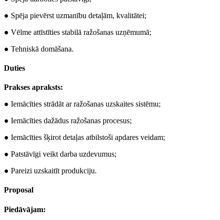
● Spēja pievērst uzmanību detaļām, kvalitātei;
● Vēlme attīstīties stabilā ražošanas uzņēmumā;
● Tehniskā domāšana.
Duties
Prakses apraksts:
● Iemācīties strādāt ar ražošanas uzskaites sistēmu;
● Iemācīties dažādus ražošanas procesus;
● Iemācīties šķirot detaļas atbilstoši apdares veidam;
● Patstāvīgi veikt darba uzdevumus;
● Pareizi uzskaitīt produkciju.
Proposal
Piedāvājam: