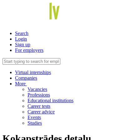
Search
Login
Sign up
For employers
Virtual internships
Companies
More
Vacancies
Professions
Educational institutions
Career tests
Career advice
Events
Studies
Kokapstrādes detaļu