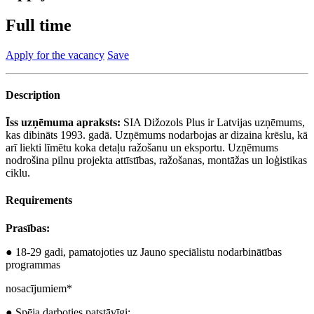
Full time
Apply for the vacancy
Save
Description
Īss uzņēmuma apraksts:
SIA Dižozols Plus ir Latvijas uzņēmums,
kas dibināts 1993. gadā. Uzņēmums nodarbojas ar dizaina krēslu, kā
arī liekti līmētu koka detaļu ražošanu un eksportu. Uzņēmums
nodrošina pilnu projekta attīstības, ražošanas, montāžas un loģistikas
ciklu.
Requirements
Prasības:
● 18-29 gadi, pamatojoties uz Jauno speciālistu nodarbinātības
programmas
nosacījumiem*
● Spēja darboties patstāvīgi;