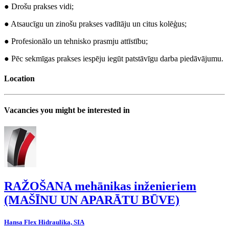
● Drošu prakses vidi;
● Atsaucīgu un zinošu prakses vadītāju un citus kolēģus;
● Profesionālo un tehnisko prasmju attīstību;
● Pēc sekmīgas prakses iespēju iegūt patstāvīgu darba piedāvājumu.
Location
Vacancies you might be interested in
RAŽOŠANA mehānikas inženieriem
(MAŠĪNU UN APARĀTU BŪVE)
Hansa Flex Hidraulika, SIA