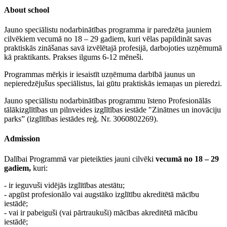
About school
Jauno speciālistu nodarbinātības programma ir paredzēta jauniem
cilvēkiem vecumā no 18 – 29 gadiem, kuri vēlas papildināt savas
praktiskās zināšanas savā izvēlētajā profesijā, darbojoties uzņēmumā
kā praktikants. Prakses ilgums 6-12 mēneši.
Programmas mērķis ir iesaistīt uzņēmuma darbībā jaunus un
nepieredzējušus speciālistus, lai gūtu praktiskās iemaņas un pieredzi.
Jauno speciālistu nodarbinātības programmu īsteno Profesionālās
tālākizglītības un pilnveides izglītības iestāde "Zinātnes un inovāciju
parks” (izglītības iestādes reģ. Nr. 3060802269).
Admission
Dalībai Programmā var pieteikties jauni cilvēki
vecumā no
18 – 29
gadiem,
kuri:
- ir ieguvuši vidējās izglītības atestātu;
- apgūst profesionālo vai augstāko izglītību akreditētā mācību
iestādē;
- vai ir pabeiguši (vai pārtraukuši) mācības akreditētā mācību
iestādē;