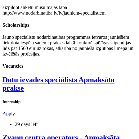
aizpildot anketu mūsu mājas lapā
http://www.nodarbinatiba.lv/lv/jauniem-specialistiem
Scholarships
Jauno speciālistu nodarbinātības programmas ietvaros jauniešiem
tiek dota iespēja saņemt prakses laikā konkurētspējīgas stipendijas
līdz pat 1560 eur uz rokas, atkarībā no jaunieša izglītības līmeņa un
izvēlētās profesijas.
Vacancies
Datu ievades speciālists Apmaksāta
prakse
Internship
Apply
29 days left
Zvanu centra operators - Apmaksāta