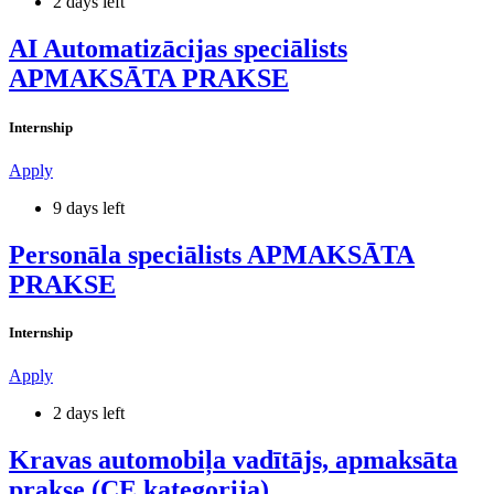
2 days left
AI Automatizācijas speciālists
APMAKSĀTA PRAKSE
Internship
Apply
9 days left
Personāla speciālists APMAKSĀTA
PRAKSE
Internship
Apply
2 days left
Kravas automobiļa vadītājs, apmaksāta
prakse (CE kategorija).