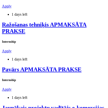
Apply
1 days left
Ražošanas tehniķis APMAKSĀTA
PRAKSE
Internship
Apply
1 days left
Pavārs APMAKSĀTA PRAKSE
Internship
Apply
1 days left
Jaunākais projektu vadītājs e-komercijas