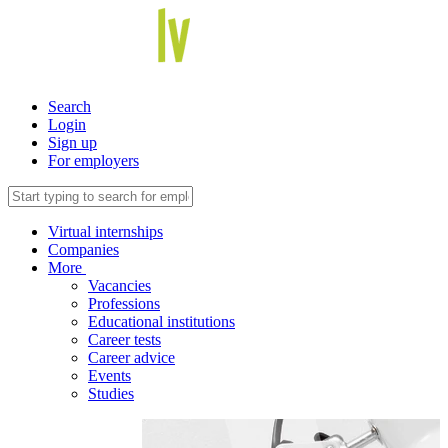
Search
Login
Sign up
For employers
Virtual internships
Companies
More
Vacancies
Professions
Educational institutions
Career tests
Career advice
Events
Studies