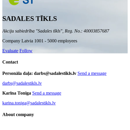
SADALES TĪKLS
Akciju sabiedrība "Sadales tīkls", Reg. No.: 40003857687
Company
Latvia
1001 - 5000 employees
Evaluate
Follow
Contact
Personāla daļa: darbs@sadalestikls.lv
Send a message
darbs@sadalestikls.lv
Karīna Toniga
Send a message
karina.toniga@sadalestikls.lv
About company