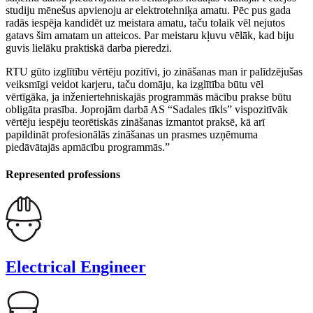
studiju mēnešus apvienoju ar elektrotehniķa amatu. Pēc pus gada
radās iespēja kandidēt uz meistara amatu, taču tolaik vēl nejutos
gatavs šim amatam un atteicos. Par meistaru kļuvu vēlāk, kad biju
guvis lielāku praktiskā darba pieredzi.
RTU gūto izglītību vērtēju pozitīvi, jo zināšanas man ir palīdzējušas
veiksmīgi veidot karjeru, taču domāju, ka izglītība būtu vēl
vērtīgāka, ja inženiertehniskajās programmās mācību prakse būtu
obligāta prasība. Joprojām darbā AS “Sadales tīkls” vispozitīvāk
vērtēju iespēju teorētiskās zināšanas izmantot praksē, kā arī
papildināt profesionālās zināšanas un prasmes uzņēmuma
piedāvātajās apmācību programmās.”
Represented professions
Electrical Engineer