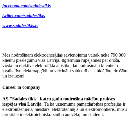
facebook.com/sadalestikls
twitter.com/sadalestikls
www.sadalestikls.lv
Mēs nodrošinām elektroenerģijas savienojumu vairāk nekā 790 000
klientu pieslēgumu visā Latvijā. Ilgtermiņā rūpējamies par droša,
vieda un efektīva elektrotīkla attīstību, lai nodrošinātu klientiem
kvalitatīvu elektroapgādi un veicinātu sabiedrības labklājību, drošību
un izaugsmi.
Career in company
AS "Sadales tīkls" katru gadu nodrošina mācību prakses
iespējas visā Latvijā.
Tā kā uzņēmumā pamatdarbības profesijas ir
elektroinženieris, meistars, elektrotehniķis un elektromontieris, mūsu
prioritāte ir elektrotehnisko zinību audzēkņi un studenti.