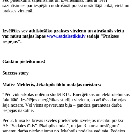
Pēc pieteikuma saņemšanas un izvērtēšanas, mēs ar Tevi
sazināsimies par iespējām nodrošināt praksi norādītājā laikā, vietā un
prakses virzienā.
Izvēlēties sev atbilstošāko prakses virzienu un atrašanās vietu
var mūsu mājas lapas
www.sadalestikls.lv
sadaļā "Prakses
iespējas".
Gaidām pieteikumus!
Success story
Matīss Melderis, Jēkabpils tīklu nodaļas meistars:
“Pēc vidusskolas nolēmu studēt RTU Enerģētikas un elektrotehnikas
fakultātē. Izvēlējos enerģētikas studiju virzienu, jo arī tēvs darbojas
šajā nozarē. Vēl viens apsvērums bija – gandrīz garantētas darba
iespējas nākotnē.
Pēc 2. kursa kā brīvās izvēles priekšmetu izvēlējos mācību praksi
AS “Sadales tīkls” Jēkabpils nodaļā, un jau 3. kursa noslēgumā
saņēmu darba piedāvājumu no Jēkabpils nodaļas vadītāja. Pēdējos