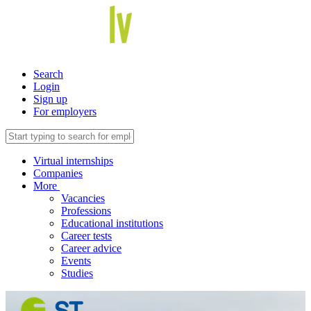
Search
Login
Sign up
For employers
Virtual internships
Companies
More
Vacancies
Professions
Educational institutions
Career tests
Career advice
Events
Studies