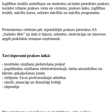
Izglītības iestāžu audzēkņus un studentus aicinām pieteikties praksei,
norādot vēlamo prakses vietu un virzienu, prakses laiku, izglītības
iestādi, mācību kursu, sekmes mācībās un mācību programmu.
Pretendentus vērtēsim pēc iepriekšējās prakses pieredzes AS
„Sadales tīkls” (ja tāda ir bijusi), sekmēm, motivācijas un intereses
apgūt praktiskās iemaņas uzņēmumā.
Tavi ieguvumi prakses laikā:
- teorētisko zināšanu pielietošana praksē
- papildinātas zināšanas elektrotehniskajā, darba aizsardzības un
klientu apkalpošanas jomās
- rūdījums Tavai profesionālajai attīstībai
- zinoši, atsaucīgi un draudzīgi kolēģi
- stipendija