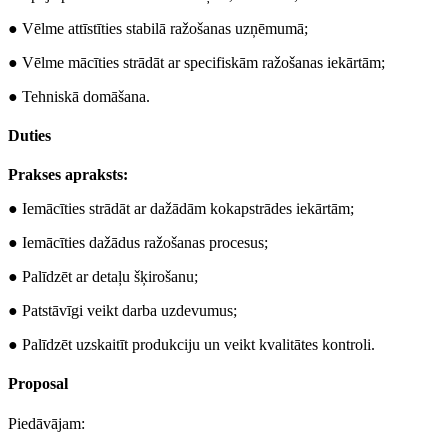
● Vēlme attīstīties stabilā ražošanas uzņēmumā;
● Vēlme mācīties strādāt ar specifiskām ražošanas iekārtām;
● Tehniskā domāšana.
Duties
Prakses apraksts:
● Iemācīties strādāt ar dažādām kokapstrādes iekārtām;
● Iemācīties dažādus ražošanas procesus;
● Palīdzēt ar detaļu šķirošanu;
● Patstāvīgi veikt darba uzdevumus;
● Palīdzēt uzskaitīt produkciju un veikt kvalitātes kontroli.
Proposal
Piedāvājam: