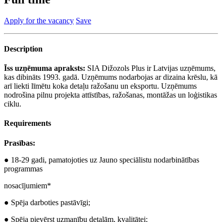
Apply for the vacancy
Save
Description
Īss uzņēmuma apraksts:
SIA Dižozols Plus ir Latvijas uzņēmums,
kas dibināts 1993. gadā. Uzņēmums nodarbojas ar dizaina krēslu, kā
arī liekti līmētu koka detaļu ražošanu un eksportu. Uzņēmums
nodrošina pilnu projekta attīstības, ražošanas, montāžas un loģistikas
ciklu.
Requirements
Prasības:
● 18-29 gadi, pamatojoties uz Jauno speciālistu nodarbinātības
programmas
nosacījumiem*
● Spēja darboties pastāvīgi;
● Spēja pievērst uzmanību detaļām, kvalitātei;