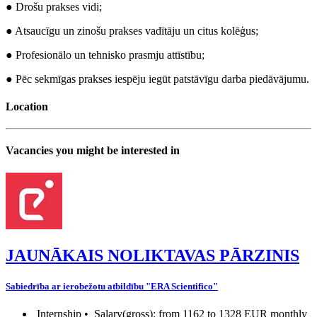
● Drošu prakses vidi;
● Atsaucīgu un zinošu prakses vadītāju un citus kolēģus;
● Profesionālo un tehnisko prasmju attīstību;
● Pēc sekmīgas prakses iespēju iegūt patstāvīgu darba piedāvājumu.
Location
Vacancies you might be interested in
JAUNĀKAIS NOLIKTAVAS PĀRZINIS
Sabiedrība ar ierobežotu atbildību "ERA Scientifico"
Internship •
Salary(gross): from 1162 to 1328 EUR monthly