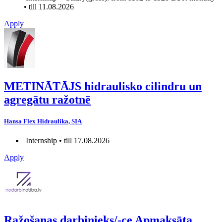
• till 11.08.2026
Apply
METINĀTĀJS hidraulisko cilindru un
agregātu ražotnē
Hansa Flex Hidraulika, SIA
Internship • till 17.08.2026
Apply
Ražošanas darbinieks/-ce Apmaksāta