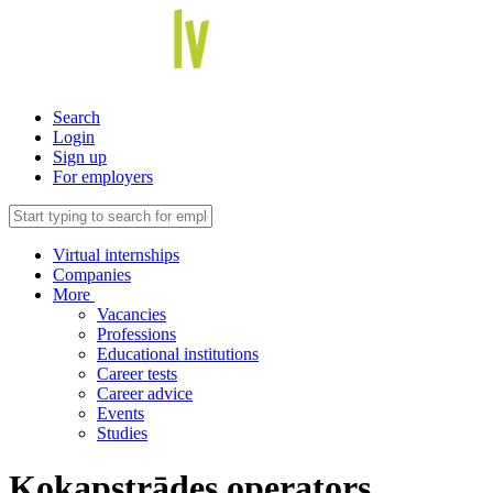
Search
Login
Sign up
For employers
Virtual internships
Companies
More
Vacancies
Professions
Educational institutions
Career tests
Career advice
Events
Studies
Kokapstrādes operators