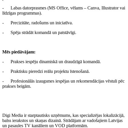
- Labas datorprasmes (MS Office, vēlams – Canva, Illustrator vai
līdzīgas programmas).
- Precizitāte, radošums un iniciatīva.
- Spēja strādāt komandā un patstāvīgi.
Mēs piedāvājam:
- Prakses iespēju dinamiskā un draudzīgā komandā.
- Praktisku pieredzi reālu projektu īstenošanā.
- Profesionālās izaugsmes iespējas un rekomendācijas vēstuli pēc
prakses beigām.
Digi Media ir starptautisks uzņēmums, kas specializējas lokalizācijā,
balss ierakstos un skaņas dizainā. Strādājam ar vadošajiem Latvijas
un pasaules TV kanāliem un VOD platformām.