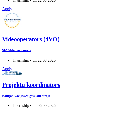
Internship • till 22.08.2026
Apply
Videooperators (4VO)
SIA Miljonāra prāts
Internship • till 22.08.2026
Apply
Projektu koordinators
Baltijas-Vācijas Augstskolu birojs
Internship • till 06.09.2026