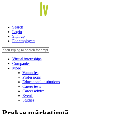
Search
Login
Sign up
For employers
Virtual internships
Companies
More
Vacancies
Professions
Educational institutions
Career tests
Career advice
Events
Studies
Prakse mārketingā