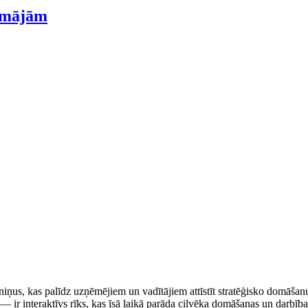
o mājām
treniņus, kas palīdz uzņēmējiem un vadītājiem attīstīt stratēģisko dom
 ir interaktīvs rīks, kas īsā laikā parāda cilvēka domāšanas un darbības