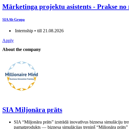
Mārketinga projektu asistents - Prakse n
SIA Ab Grupa
Internship • till 21.08.2026
Apply
About the company
SIA Miljonāra prāts
SIA “Miljonāra prāts” izstrādā inovatīvus biznesa simulāciju 
pamatprodukts — biznesa simulācijas treniņš “Miljonāra prāts” —