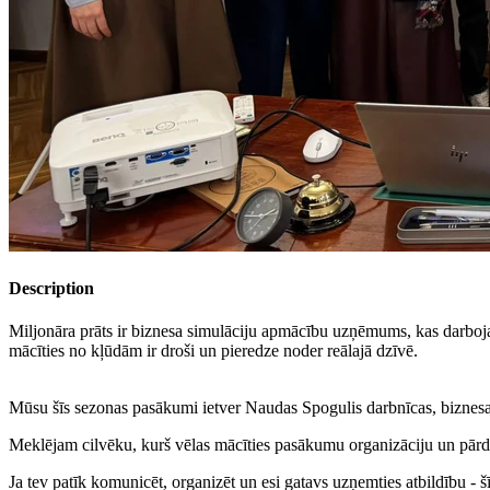
Description
Miljonāra prāts ir biznesa simulāciju apmācību uzņēmums, kas darbojas 
mācīties no kļūdām ir droši un pieredze noder reālajā dzīvē.
Mūsu šīs sezonas pasākumi ietver Naudas Spogulis darbnīcas, biznes
Meklējam cilvēku, kurš vēlas mācīties pasākumu organizāciju un pārdoš
Ja tev patīk komunicēt, organizēt un esi gatavs uzņemties atbildību - šī