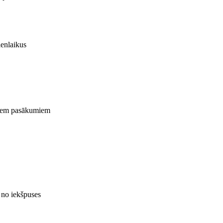
ienlaikus
ajiem pasākumiem
 no iekšpuses