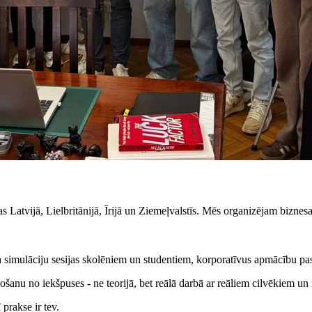
Latvijā, Lielbritānijā, Īrijā un Ziemeļvalstīs. Mēs organizējam biznesa
a simulāciju sesijas skolēniem un studentiem, korporatīvus apmācību 
anu no iekšpuses - ne teorijā, bet reālā darbā ar reāliem cilvēkiem un 
 prakse ir tev.