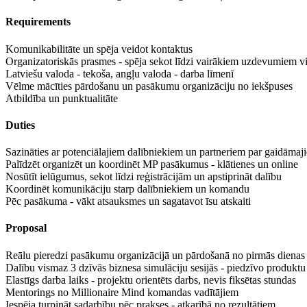
Requirements
Komunikabilitāte un spēja veidot kontaktus
Organizatoriskās prasmes - spēja sekot līdzi vairākiem uzdevumiem v
Latviešu valoda - tekoša, angļu valoda - darba līmenī
Vēlme mācīties pārdošanu un pasākumu organizāciju no iekšpuses
Atbildība un punktualitāte
Duties
Sazināties ar potenciālajiem dalībniekiem un partneriem par gaidām
Palīdzēt organizēt un koordinēt MP pasākumus - klātienes un online
Nosūtīt ielūgumus, sekot līdzi reģistrācijām un apstiprināt dalību
Koordinēt komunikāciju starp dalībniekiem un komandu
Pēc pasākuma - vākt atsauksmes un sagatavot īsu atskaiti
Proposal
Reālu pieredzi pasākumu organizācijā un pārdošanā no pirmās dienas
Dalību vismaz 3 dzīvās biznesa simulāciju sesijās - piedzīvo produktu
Elastīgs darba laiks - projektu orientēts darbs, nevis fiksētas stundas
Mentorings no Millionaire Mind komandas vadītājiem
Iespēja turpināt sadarbību pēc prakses - atkarībā no rezultātiem