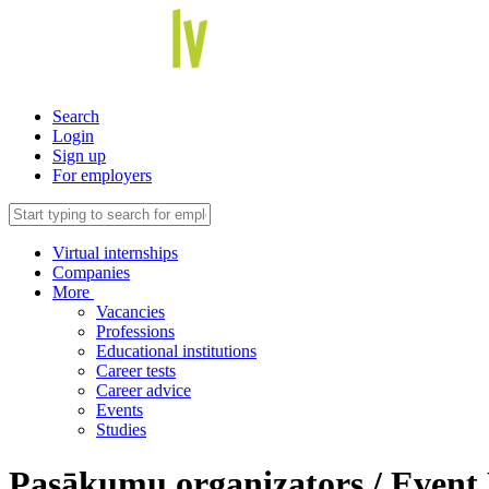
Search
Login
Sign up
For employers
Virtual internships
Companies
More
Vacancies
Professions
Educational institutions
Career tests
Career advice
Events
Studies
Pasākumu organizators / Event