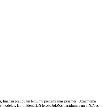
āšanu, finanšu pratību un lēmumu pieņemšanas prasmes. Uzņēmuma
 modeļus, ļaujot identificēt ierobežojošos paradumus un attīstības