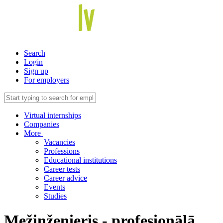
Search
Login
Sign up
For employers
Virtual internships
Companies
More
Vacancies
Professions
Educational institutions
Career tests
Career advice
Events
Studies
Mežinženieris - profesionālā