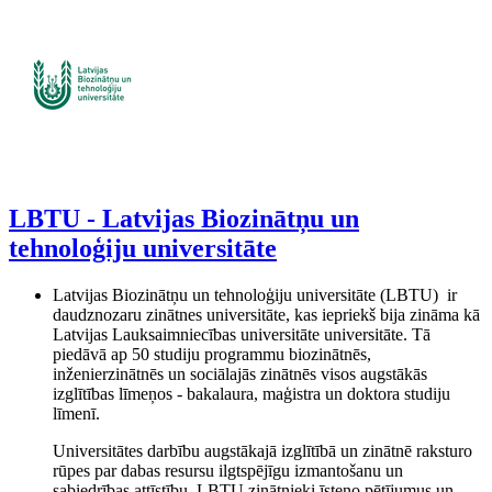
LBTU - Latvijas Biozinātņu un
tehnoloģiju universitāte
Latvijas Biozinātņu un tehnoloģiju universitāte (LBTU) ir
daudznozaru zinātnes universitāte, kas iepriekš bija zināma kā
Latvijas Lauksaimniecības universitāte universitāte. Tā
piedāvā ap 50 studiju programmu biozinātnēs,
inženierzinātnēs un sociālajās zinātnēs visos augstākās
izglītības līmeņos - bakalaura, maģistra un doktora studiju
līmenī.
Universitātes darbību augstākajā izglītībā un zinātnē raksturo
rūpes par dabas resursu ilgtspējīgu izmantošanu un
sabiedrības attīstību. LBTU zinātnieki īsteno pētījumus un