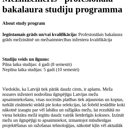
bakalaura studiju programma
About study program
Iegūstamais grāds un/vai kvalifikācija:
Profesionālais bakalaura
grāds mežzinātnē un mežsaimniecības inženiera kvalifikācija
Studiju veids un ilgums:
Pilna laika studijas: 4 gadi (8 semestri)
Nepilna laika studijas: 5 gadi (10 semestri)
Viedoklis, ka Latvijā tiek pārāk daudz cirsts, ir aplams. Meža
nozares inženieri nodrošina ilgtspējīgu Latvijas mežu
apsaimniekošanu, visas nocirstās platības tiek atjaunotas un koptas,
turklāt zinātnieki strādā pie koku selekcijas, lai šobrīd iestādītie koki
nākotnē izaugtu par vēl labāku un ražīgāku mežu, lai rezultātā no
viena hektāra mežā iegūtu daudz vairāk lietderīgās koksnes. Izzināt
mežu un ilgtspējīgi to apsaimniekot, izmantojot mūsdienīgas
projektēšanas un ražošanas tehnoloģijas, nākotnē kļūs vēl aktuālāk