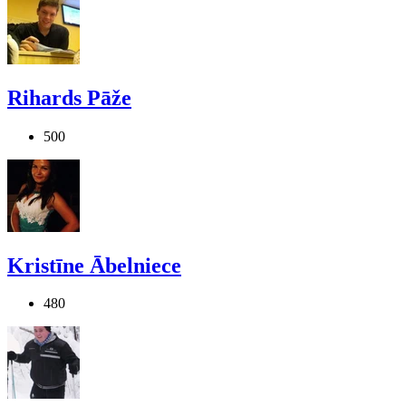
Rihards Pāže
500
Kristīne Ābelniece
480