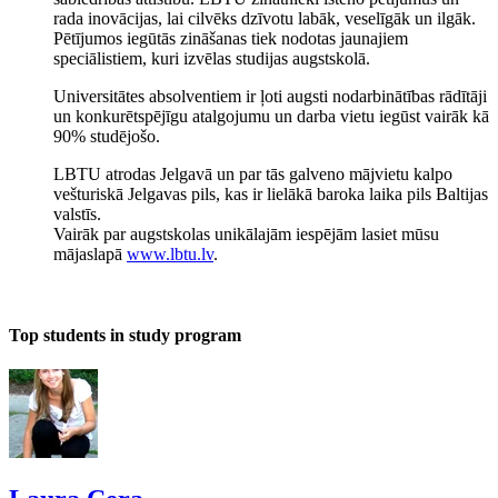
rada inovācijas, lai cilvēks dzīvotu labāk, veselīgāk un ilgāk.
Pētījumos iegūtās zināšanas tiek nodotas jaunajiem
speciālistiem, kuri izvēlas studijas augstskolā.
Universitātes absolventiem ir ļoti augsti nodarbinātības rādītāji
un konkurētspējīgu atalgojumu un darba vietu iegūst vairāk kā
90% studējošo.
LBTU atrodas Jelgavā un par tās galveno mājvietu kalpo
vešturiskā Jelgavas pils, kas ir lielākā baroka laika pils Baltijas
valstīs.
Vairāk par augstskolas unikālajām iespējām lasiet mūsu
mājaslapā
www.lbtu.lv
.
Top students in study program