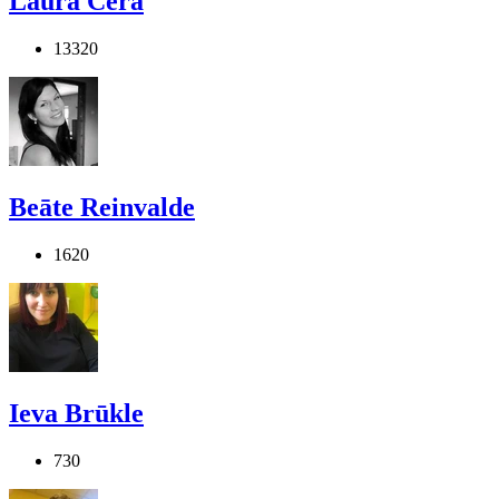
Laura Cera
13320
Beāte Reinvalde
1620
Ieva Brūkle
730