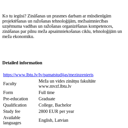
Ko tu iegūsi? Zināšanas un prasmes darbam ar mūsdienīgām
projektēšanas un ražošanas tehnoloģijām, mežsaimniecības
uzņēmuma vadības un ražošanas organizēšanas kompetences,
zināšanas par pilnu meža apsaimniekošanas ciklu, tehnoloģijām un
meža ekonomiku.
Detailed information
https://www.lbtu.lv/lv/pamatstudijas/mezinzenieris
Meža un vides zinātņu fakultāte
Faculty
www.mvzf.lbtu.lv
Form
Full time
Pre-education
Graduate
Qualification
College, Bachelor
Study fee
2800 EUR per year
Available
English, Latvian
languages