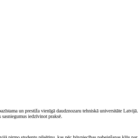
azīstama un prestiža vienīgā daudznozaru tehniskā universitāte Latvijā. R
es sasniegumus iedzīvinot praksē.
tvijā pirmo studentu pilsētiņu, kas pēc būvniecības pabeigšanas kļūs par