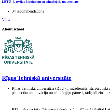
LBTU - Latvijas Biozinātņu un tehnoloģiju universitāte
34 recommendations
View
About school
Rīgas Tehniskā universitāte
Rīgas Tehniskā universitāte (RTU) ir mūsdienīga, starptautiski p
pētniecību un inovāciju un tehnoloģiju pārnesi, tādējādi zinātn
RTU mērķtiecīgi attīsta savu infrastruktūru, Ķīpsalā būvējot La