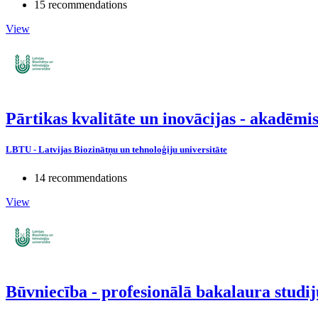
15 recommendations
View
Pārtikas kvalitāte un inovācijas - akadēm
LBTU - Latvijas Biozinātņu un tehnoloģiju universitāte
14 recommendations
View
Būvniecība - profesionālā bakalaura stud