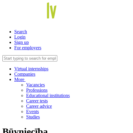
Search
Login
Sign up
For employers
Virtual internships
Companies
More
Vacancies
Professions
Educational institutions
Career tests
Career advice
Events
Studies
Būvniecība