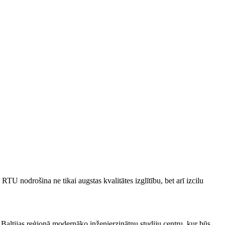
TU nodrošina ne tikai augstas kvalitātes izglītību, bet arī izcilu
 Baltijas reģionā modernāko inženierzinātņu studiju centru, kur būs