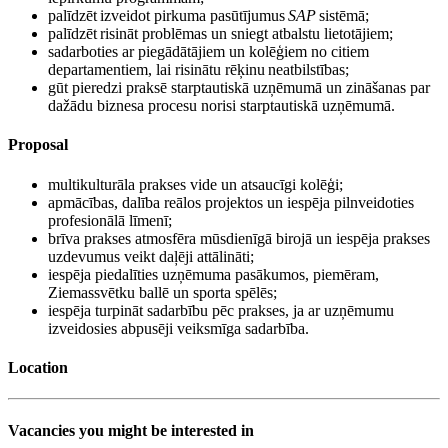
palīdzēt izveidot pirkuma pasūtījumus
SAP
sistēmā;
palīdzēt risināt problēmas un sniegt atbalstu lietotājiem;
sadarboties ar piegādātājiem un kolēģiem no citiem
departamentiem, lai risinātu rēķinu neatbilstības;
gūt pieredzi praksē starptautiskā uzņēmumā un zināšanas par
dažādu biznesa procesu norisi starptautiskā uzņēmumā.
Proposal
multikulturāla prakses vide un atsaucīgi kolēģi;
apmācības, dalība reālos projektos un iespēja pilnveidoties
profesionālā līmenī;
brīva prakses atmosfēra mūsdienīgā birojā un iespēja prakses
uzdevumus veikt daļēji attālināti;
iespēja piedalīties uzņēmuma pasākumos, piemēram,
Ziemassvētku ballē un sporta spēlēs;
iespēja turpināt sadarbību pēc prakses, ja ar uzņēmumu
izveidosies abpusēji veiksmīga sadarbība.
Location
Vacancies you might be interested in