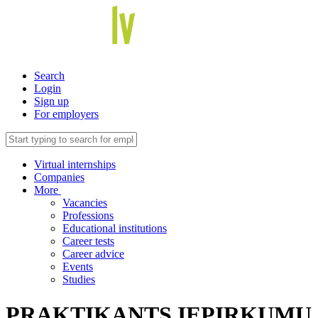
Search
Login
Sign up
For employers
Virtual internships
Companies
More
Vacancies
Professions
Educational institutions
Career tests
Career advice
Events
Studies
PRAKTIKANTS IEPIRKUMU