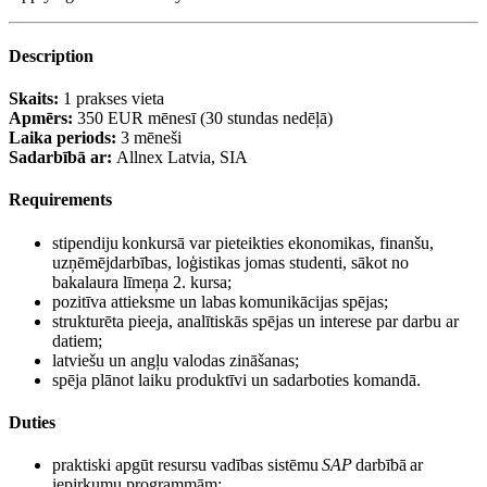
Description
Skaits:
1 prakses vieta
Apmērs:
350 EUR mēnesī (30 stundas nedēļā)
Laika periods:
3 mēneši
Sadarbībā ar:
Allnex Latvia, SIA
Requirements
stipendiju konkursā var pieteikties ekonomikas, finanšu,
uzņēmējdarbības, loģistikas jomas studenti, sākot no
bakalaura līmeņa 2. kursa;
pozitīva attieksme un labas komunikācijas spējas;
strukturēta pieeja, analītiskās spējas un interese par darbu ar
datiem;
latviešu un angļu valodas zināšanas;
spēja plānot laiku produktīvi un sadarboties komandā.
Duties
praktiski apgūt resursu vadības sistēmu
SAP
darbībā ar
iepirkumu programmām;