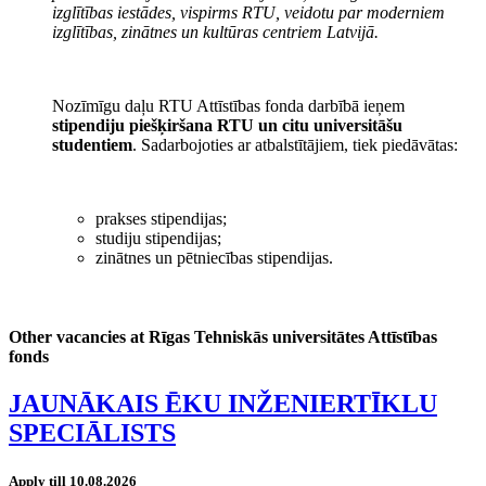
izglītības iestādes, vispirms RTU, veidotu par moderniem
izglītības, zinātnes un kultūras centriem Latvijā.
Nozīmīgu daļu RTU Attīstības fonda darbībā ieņem
stipendiju piešķiršana RTU un citu universitāšu
studentiem
. Sadarbojoties ar atbalstītājiem, tiek piedāvātas:
prakses stipendijas;
studiju stipendijas;
zinātnes un pētniecības stipendijas.
Other vacancies at Rīgas Tehniskās universitātes Attīstības
fonds
JAUNĀKAIS ĒKU INŽENIERTĪKLU
SPECIĀLISTS
Apply till 10.08.2026