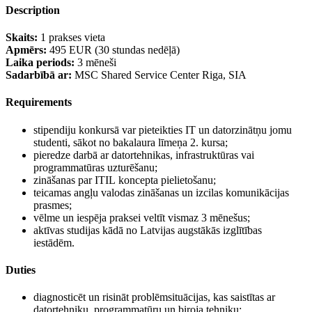
Description
Skaits:
1 prakses vieta
Apmērs:
495 EUR (30 stundas nedēļā)
Laika periods:
3 mēneši
Sadarbībā ar:
MSC Shared Service Center Riga, SIA
Requirements
stipendiju konkursā var pieteikties IT un datorzinātņu jomu
studenti, sākot no bakalaura līmeņa 2. kursa;
pieredze darbā ar datortehnikas, infrastruktūras vai
programmatūras uzturēšanu;
zināšanas par ITIL koncepta pielietošanu;
teicamas angļu valodas zināšanas un izcilas komunikācijas
prasmes;
vēlme un iespēja praksei veltīt vismaz 3 mēnešus;
aktīvas studijas kādā no Latvijas augstākās izglītības
iestādēm.
Duties
diagnosticēt un risināt problēmsituācijas, kas saistītas ar
datortehniku, programmatūru un biroja tehniku;