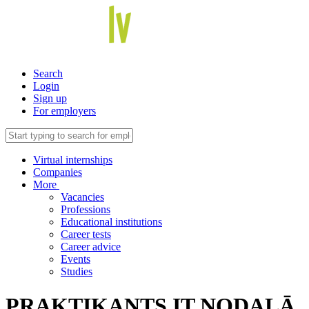
Search
Login
Sign up
For employers
Virtual internships
Companies
More
Vacancies
Professions
Educational institutions
Career tests
Career advice
Events
Studies
PRAKTIKANTS IT NODAĻĀ