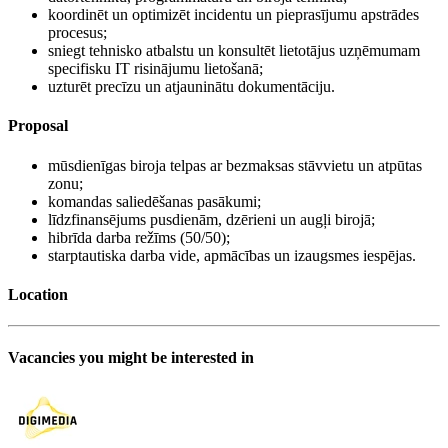
koordinēt un optimizēt incidentu un pieprasījumu apstrādes
procesus;
sniegt tehnisko atbalstu un konsultēt lietotājus uzņēmumam
specifisku IT risinājumu lietošanā;
uzturēt precīzu un atjauninātu dokumentāciju.
Proposal
mūsdienīgas biroja telpas ar bezmaksas stāvvietu un atpūtas
zonu;
komandas saliedēšanas pasākumi;
līdzfinansējums pusdienām, dzērieni un augļi birojā;
hibrīda darba režīms (50/50);
starptautiska darba vide, apmācības un izaugsmes iespējas.
Location
Vacancies you might be interested in