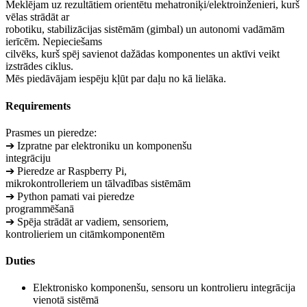
Meklējam uz rezultātiem orientētu mehatroniķi/elektroinženieri, kurš
vēlas strādāt ar
robotiku, stabilizācijas sistēmām (gimbal) un autonomi vadāmām
ierīcēm. Nepieciešams
cilvēks, kurš spēj savienot dažādas komponentes un aktīvi veikt
izstrādes ciklus.
Mēs piedāvājam iespēju kļūt par daļu no kā lielāka.
Requirements
Prasmes un pieredze:
➔ Izpratne par elektroniku un komponenšu
integrāciju
➔ Pieredze ar Raspberry Pi,
mikrokontrolleriem un tālvadības sistēmām
➔ Python pamati vai pieredze
programmēšanā
➔ Spēja strādāt ar vadiem, sensoriem,
kontrolieriem un citāmkomponentēm
Duties
Elektronisko komponenšu, sensoru un kontrolieru integrācija
vienotā sistēmā