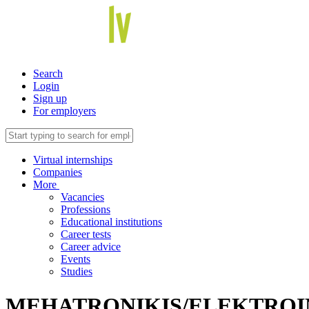
Search
Login
Sign up
For employers
Virtual internships
Companies
More
Vacancies
Professions
Educational institutions
Career tests
Career advice
Events
Studies
MEHATRONIĶIS/ELEKTROI