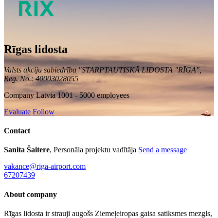
Rīgas lidosta
Valsts akciju sabiedrība "STARPTAUTISKĀ LIDOSTA "RĪGA",
Reg. No.: 40003028055
Company
Latvia
1001 - 5000 employees
Evaluate
Follow
Contact
Sanita Šaitere
, Personāla projektu vadītāja
Send a message
vakance@riga-airport.com
67207439
About company
Rīgas lidosta ir strauji augošs Ziemeļeiropas gaisa satiksmes mezgls,