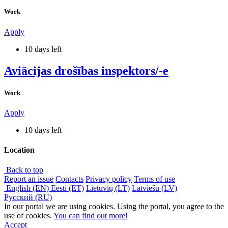
Work
Apply
10 days left
Aviācijas drošības inspektors/-e
Work
Apply
10 days left
Location
Back to top
Report an issue
Contacts
Privacy policy
Terms of use
English (EN)
Eesti (ET)
Lietuvių (LT)
Latviešu (LV)
Русский (RU)
In our portal we are using cookies. Using the portal, you agree to the
use of cookies.
You can find out more!
Accept