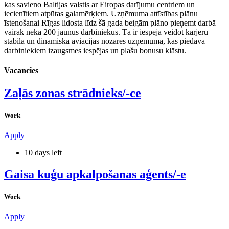
kas savieno Baltijas valstis ar Eiropas darījumu centriem un
iecienītiem atpūtas galamērķiem. Uzņēmuma attīstības plānu
īstenošanai Rīgas lidosta līdz šā gada beigām plāno pieņemt darbā
vairāk nekā 200 jaunus darbiniekus. Tā ir iespēja veidot karjeru
stabilā un dinamiskā aviācijas nozares uzņēmumā, kas piedāvā
darbiniekiem izaugsmes iespējas un plašu bonusu klāstu.
Vacancies
Zaļās zonas strādnieks/-ce
Work
Apply
10 days left
Gaisa kuģu apkalpošanas aģents/-e
Work
Apply