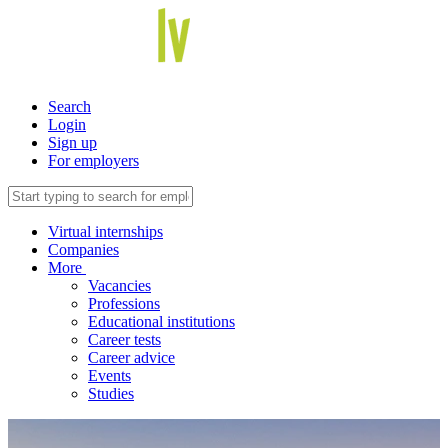
Search
Login
Sign up
For employers
Virtual internships
Companies
More
Vacancies
Professions
Educational institutions
Career tests
Career advice
Events
Studies