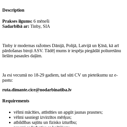
Description
Prakses ilgums:
6 mēneši
Sadarbībā ar:
Tinby, SIA
Tinby ir modernas ražotnes Dānijā, Polijā, Latvijā un Ķīnā, kā arī
pārdošanas biroji ASV. Tādēļ mums ir iespēja piegādāt poliuretānu
lielām pasaules daļām.
Ja esi vecumā no 18-29 gadiem, tad sūti CV un pieteikumu uz e-
pastu:
ruta.dimante.cice@nodarbinatiba.lv
Requirements
vēlmi mācīties, attīstīties un apgūt jaunas prasmes;
vēlmi sasniegt izvirzītos mērķus;
atbildības sajūtu un fizisko izturību;