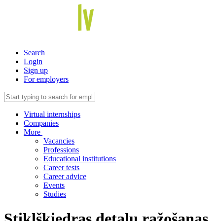
Search
Login
Sign up
For employers
Virtual internships
Companies
More
Vacancies
Professions
Educational institutions
Career tests
Career advice
Events
Studies
Stiklšķiedras detaļu ražošanas