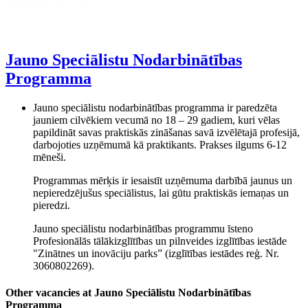
Jauno Speciālistu Nodarbinātības
Programma
Jauno speciālistu nodarbinātības programma ir paredzēta
jauniem cilvēkiem vecumā no 18 – 29 gadiem, kuri vēlas
papildināt savas praktiskās zināšanas savā izvēlētajā profesijā,
darbojoties uzņēmumā kā praktikants. Prakses ilgums 6-12
mēneši.
Programmas mērķis ir iesaistīt uzņēmuma darbībā jaunus un
nepieredzējušus speciālistus, lai gūtu praktiskās iemaņas un
pieredzi.
Jauno speciālistu nodarbinātības programmu īsteno
Profesionālās tālākizglītības un pilnveides izglītības iestāde
"Zinātnes un inovāciju parks” (izglītības iestādes reģ. Nr.
3060802269).
Other vacancies at Jauno Speciālistu Nodarbinātības
Programma