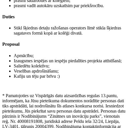
prasmi sadarboties ar kolēģiem;
prasmi vadīt autokāru uzskatīsim par priekšrocību.
Duties
Stikl šķiedras detaļu ražošanas operators līmē stikla šķiedras
sagataves formā kopā ar kolēģi divatā.
Proposal
Apmācību;
Izaugsmes iespējas un iespēju piedalīties projekta attīstīšanā;
Saliedētu kolektīvu;
Veselības apdrošināšanu;
Kafiju un tēju par brīvu :)
* Pamatojoties uz Vispārīgās datu aizsardzības regulas 13.pantu,
informējam, ka Jūsu pieteikuma dokumentos norādītie personas dati
tiks apstrādāti, lai nodrošinātu šīs atlases konkursa norisi. Iesniedzot
pieteikumu, Jūs piekrītat savu personas datu apstrādei. Personas datu
pārzinis ir Nodibinājums “Zinātnes un inovāciju parks”, vienotais
reģ. Nr. 40008191808, juridiskā adrese Peldu iela 32/24, Liepāja,
LV-3401, tālrunis 20004399. Nodibinājuma kontaktinformācija ar