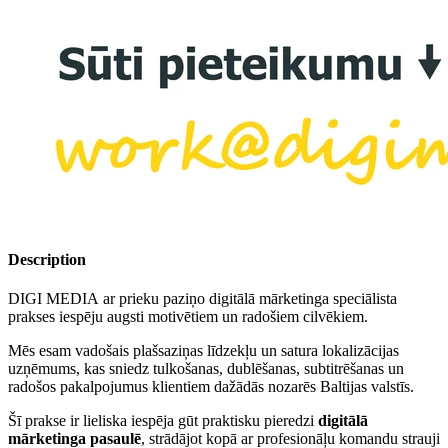
Description
DIGI MEDIA ar prieku paziņo digitālā mārketinga speciālista
prakses iespēju augsti motivētiem un radošiem cilvēkiem.
Mēs esam vadošais plašsaziņas līdzekļu un satura lokalizācijas
uzņēmums, kas sniedz tulkošanas, dublēšanas, subtitrēšanas un
radošos pakalpojumus klientiem dažādās nozarēs Baltijas valstīs.
Šī prakse ir lieliska iespēja gūt praktisku pieredzi
digitālā
mārketinga pasaulē
, strādājot kopā ar profesionāļu komandu strauji