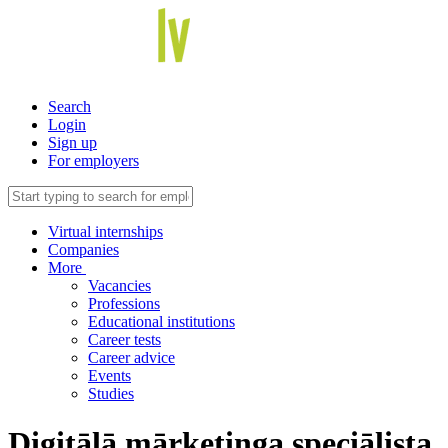
Search
Login
Sign up
For employers
Virtual internships
Companies
More
Vacancies
Professions
Educational institutions
Career tests
Career advice
Events
Studies
Digitālā mārketinga speciālista