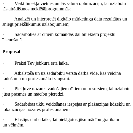
· Veikt tīmekļa vietnes un tās satura optimizāciju, lai uzlabotu
tās atrādīšanos meklētājprogrammās;
· Analizēt un interpretēt digitālo mārketinga datu rezultātus un
sniegt priekšlikumus uzlabojumiem;
· Sadarboties ar citiem komandas dalībniekiem projektu
īstenošanā.
Proposal
· Praksi Tev jebkurā ērtā laikā.
· Atbalstoša un uz sadarbību vērsta darba vide, kas veicina
radošumu un profesionālo izaugsmi.
· Piekļuve nozares vadošajiem rīkiem un resursiem, lai uzlabotu
jūsu prasmes un mācību pieredzi.
· Sadarbības tīklu veidošanas iespējas ar plašsaziņas līdzekļu un
lokalizācijas nozares profesionāļiem.
· Elastīgs darba laiks, lai pielāgotos jūsu mācību grafikam
un vēlmēm.