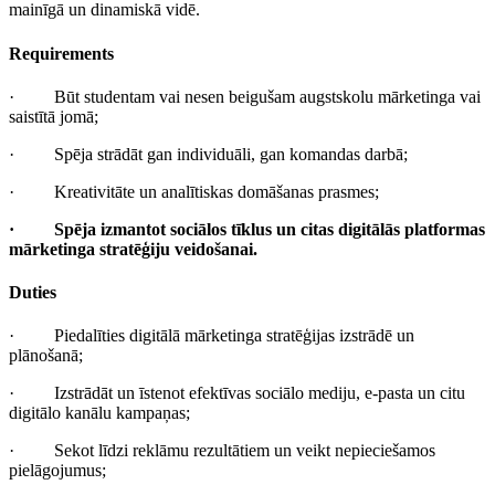
mainīgā un dinamiskā vidē.
Requirements
· Būt studentam vai nesen beigušam augstskolu mārketinga vai
saistītā jomā;
· Spēja strādāt gan individuāli, gan komandas darbā;
· Kreativitāte un analītiskas domāšanas prasmes;
· Spēja izmantot sociālos tīklus un citas digitālās platformas
mārketinga stratēģiju veidošanai.
Duties
· Piedalīties digitālā mārketinga stratēģijas izstrādē un
plānošanā;
· Izstrādāt un īstenot efektīvas sociālo mediju, e-pasta un citu
digitālo kanālu kampaņas;
· Sekot līdzi reklāmu rezultātiem un veikt nepieciešamos
pielāgojumus;