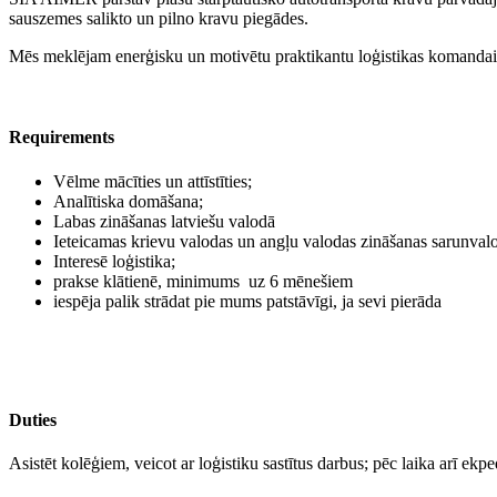
sauszemes salikto un pilno kravu piegādes.
Mēs meklējam enerģisku un motivētu praktikantu loģistikas komandai
Requirements
Vēlme mācīties un attīstīties;
Analītiska domāšana;
Labas zināšanas latviešu valodā
Ieteicamas krievu valodas un angļu valodas zināšanas sarunval
Interesē loģistika;
prakse klātienē, minimums uz 6 mēnešiem
iespēja palik strādat pie mums patstāvīgi, ja sevi pierāda
Duties
Asistēt kolēģiem, veicot ar loģistiku sastītus darbus; pēc laika arī ekp