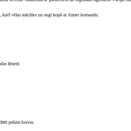
, kurš vēlas mācīties un augt kopā ar Aimer komandu.
odas līmenī
editēt pašam kravas.