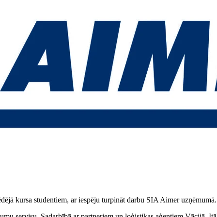
pēdējā kursa studentiem, ar iespēju turpināt darbu SIA Aimer uzņēmumā.
u servisu. Sadarbībā ar partneriem un loģistikas aģentiem Vācijā, Itāl