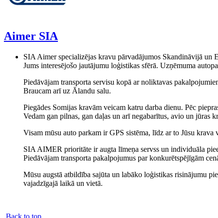
Aimer SIA
SIA Aimer specializējas kravu pārvadājumos Skandināvijā un Eir
Jums interesējošo jautājumu loģistikas sfērā. Uzņēmuma autopar
Piedāvājam transporta servisu kopā ar noliktavas pakalpojumiem.
Braucam arī uz Ālandu salu.
Piegādes Somijas kravām veicam katru darba dienu. Pēc pieprasīj
Vedam gan pilnas, gan daļas un arī negabarītus, avio un jūras k
Visam mūsu auto parkam ir GPS sistēma, līdz ar to Jūsu krava
SIA AIMER prioritāte ir augta līmeņa servss un individuāla piee
Piedāvājam transporta pakalpojumus par konkurētspējīgām cenā
Mūsu augstā atbildība sajūta un labāko loģistikas risinājumu pi
vajadzīgajā laikā un vietā.
Back to top