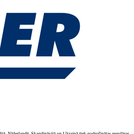
ijā, Nīderlandē, Skandināvijā un Ukrainā tiek nodrošinātas regulāras