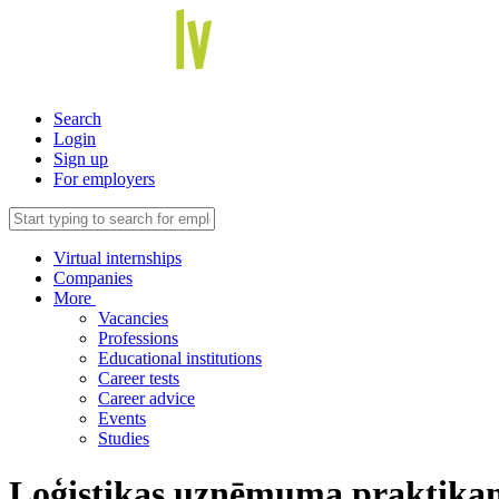
Search
Login
Sign up
For employers
Virtual internships
Companies
More
Vacancies
Professions
Educational institutions
Career tests
Career advice
Events
Studies
Loģistikas uzņēmuma praktikan