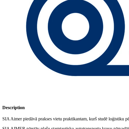
Description
SIA Aimer piedāvā prakses vietu praktikantam, kurš studē loģistiku 
SIA AIMER pārstāv plašu starptautisko autotransporta kravu pārvadājum