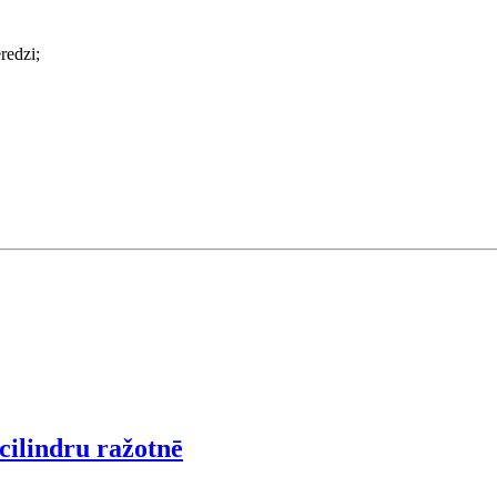
redzi;
ilindru ražotnē