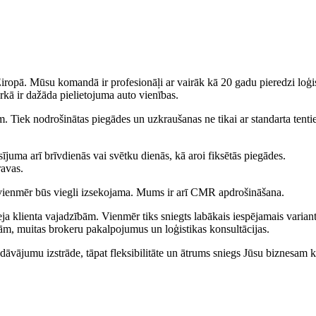
opā. Mūsu komandā ir profesionāļi ar vairāk kā 20 gadu pieredzi loģist
kā ir dažāda pielietojuma auto vienības.
 Tiek nodrošinātas piegādes un uzkraušanas ne tikai ar standarta tenti
uma arī brīvdienās vai svētku dienās, kā aroi fiksētās piegādes.
ravas.
 vienmēr būs viegli izsekojama. Mums ir arī CMR apdrošināšana.
ja klienta vajadzībām. Vienmēr tiks sniegts labākais iespējamais varian
m, muitas brokeru pakalpojumus un loģistikas konsultācijas.
edāvājumu izstrāde, tāpat fleksibilitāte un ātrums sniegs Jūsu biznesa