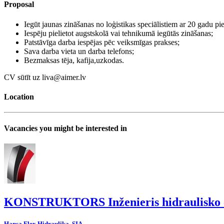
Proposal
Iegūt jaunas zināšanas no loģistikas speciālistiem ar 20 gadu pie
Iespēju pielietot augstskolā vai tehnikumā iegūtās zināšanas;
Patstāvīga darba iespējas pēc veiksmīgas prakses;
Sava darba vieta un darba telefons;
Bezmaksas tēja, kafija,uzkodas.
CV sūtīt uz liva@aimer.lv
Location
Vacancies you might be interested in
KONSTRUKTORS Inženieris hidraulisko c
Hansa Flex Hidraulika, SIA