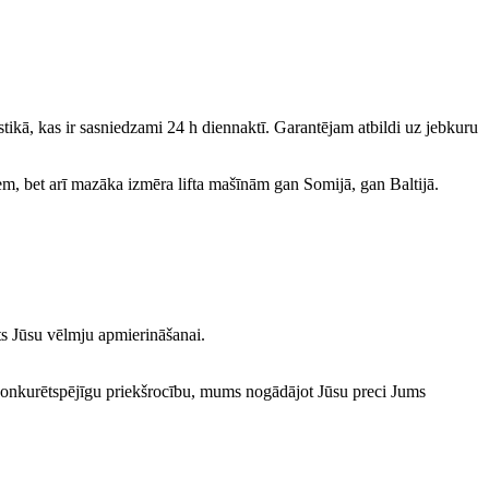
ikā, kas ir sasniedzami 24 h diennaktī. Garantējam atbildi uz jebkuru
em, bet arī mazāka izmēra lifta mašīnām gan Somijā, gan Baltijā.
ts Jūsu vēlmju apmierināšanai.
m konkurētspējīgu priekšrocību, mums nogādājot Jūsu preci Jums