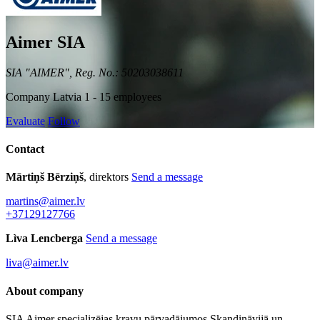
Aimer SIA
SIA "AIMER", Reg. No.: 50203038611
Company
Latvia
1 - 15 employees
Evaluate
Follow
Contact
Mārtiņš Bērziņš
, direktors
Send a message
martins@aimer.lv
+37129127766
Lìva Lencberga
Send a message
liva@aimer.lv
About company
SIA Aimer specializējas kravu pārvadājumos Skandināvijā un