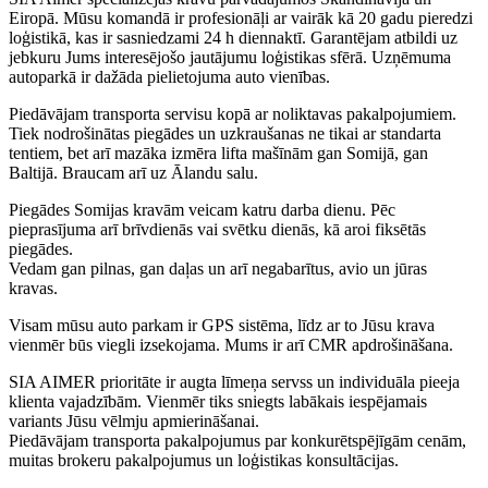
Eiropā. Mūsu komandā ir profesionāļi ar vairāk kā 20 gadu pieredzi
loģistikā, kas ir sasniedzami 24 h diennaktī. Garantējam atbildi uz
jebkuru Jums interesējošo jautājumu loģistikas sfērā. Uzņēmuma
autoparkā ir dažāda pielietojuma auto vienības.
Piedāvājam transporta servisu kopā ar noliktavas pakalpojumiem.
Tiek nodrošinātas piegādes un uzkraušanas ne tikai ar standarta
tentiem, bet arī mazāka izmēra lifta mašīnām gan Somijā, gan
Baltijā. Braucam arī uz Ālandu salu.
Piegādes Somijas kravām veicam katru darba dienu. Pēc
pieprasījuma arī brīvdienās vai svētku dienās, kā aroi fiksētās
piegādes.
Vedam gan pilnas, gan daļas un arī negabarītus, avio un jūras
kravas.
Visam mūsu auto parkam ir GPS sistēma, līdz ar to Jūsu krava
vienmēr būs viegli izsekojama. Mums ir arī CMR apdrošināšana.
SIA AIMER prioritāte ir augta līmeņa servss un individuāla pieeja
klienta vajadzībām. Vienmēr tiks sniegts labākais iespējamais
variants Jūsu vēlmju apmierināšanai.
Piedāvājam transporta pakalpojumus par konkurētspējīgām cenām,
muitas brokeru pakalpojumus un loģistikas konsultācijas.