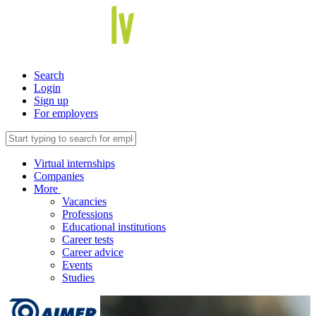
Search
Login
Sign up
For employers
Virtual internships
Companies
More
Vacancies
Professions
Educational institutions
Career tests
Career advice
Events
Studies