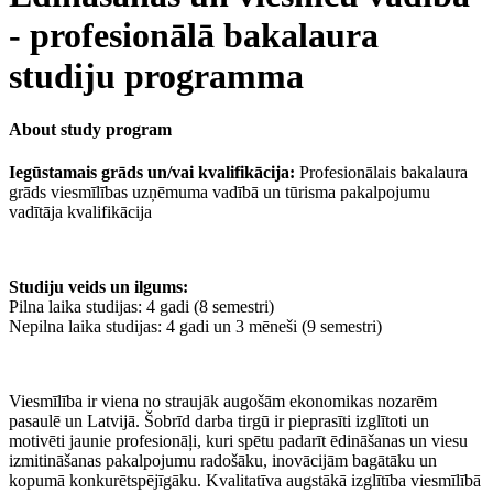
- profesionālā bakalaura
studiju programma
About study program
Iegūstamais grāds un/vai kvalifikācija:
Profesionālais bakalaura
grāds viesmīlības uzņēmuma vadībā un tūrisma pakalpojumu
vadītāja kvalifikācija
Studiju veids un ilgums:
Pilna laika studijas: 4 gadi (8 semestri)
Nepilna laika studijas: 4 gadi un 3 mēneši (9 semestri)
Viesmīlība ir viena no straujāk augošām ekonomikas nozarēm
pasaulē un Latvijā. Šobrīd darba tirgū ir pieprasīti izglītoti un
motivēti jaunie profesionāļi, kuri spētu padarīt ēdināšanas un viesu
izmitināšanas pakalpojumu radošāku, inovācijām bagātāku un
kopumā konkurētspējīgāku. Kvalitatīva augstākā izglītība viesmīlībā