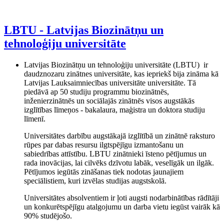
LBTU - Latvijas Biozinātņu un
tehnoloģiju universitāte
Latvijas Biozinātņu un tehnoloģiju universitāte (LBTU) ir
daudznozaru zinātnes universitāte, kas iepriekš bija zināma kā
Latvijas Lauksaimniecības universitāte universitāte. Tā
piedāvā ap 50 studiju programmu biozinātnēs,
inženierzinātnēs un sociālajās zinātnēs visos augstākās
izglītības līmeņos - bakalaura, maģistra un doktora studiju
līmenī.
Universitātes darbību augstākajā izglītībā un zinātnē raksturo
rūpes par dabas resursu ilgtspējīgu izmantošanu un
sabiedrības attīstību. LBTU zinātnieki īsteno pētījumus un
rada inovācijas, lai cilvēks dzīvotu labāk, veselīgāk un ilgāk.
Pētījumos iegūtās zināšanas tiek nodotas jaunajiem
speciālistiem, kuri izvēlas studijas augstskolā.
Universitātes absolventiem ir ļoti augsti nodarbinātības rādītāji
un konkurētspējīgu atalgojumu un darba vietu iegūst vairāk kā
90% studējošo.