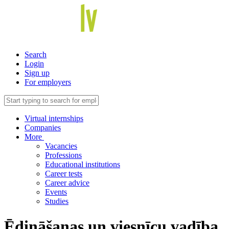
Search
Login
Sign up
For employers
Virtual internships
Companies
More
Vacancies
Professions
Educational institutions
Career tests
Career advice
Events
Studies
Ēdināšanas un viesnīcu vadība