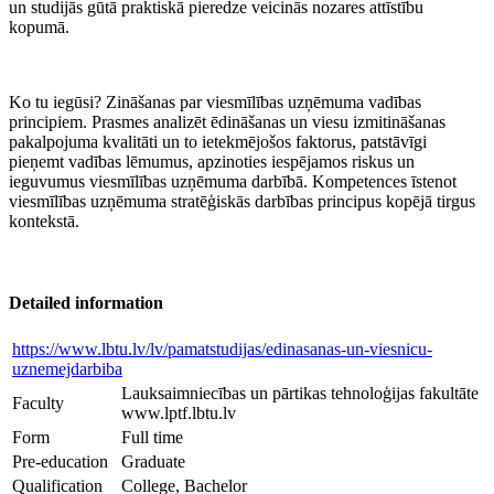
un studijās gūtā praktiskā pieredze veicinās nozares attīstību
kopumā.
Ko tu iegūsi? Zināšanas par viesmīlības uzņēmuma vadības
principiem. Prasmes analizēt ēdināšanas un viesu izmitināšanas
pakalpojuma kvalitāti un to ietekmējošos faktorus, patstāvīgi
pieņemt vadības lēmumus, apzinoties iespējamos riskus un
ieguvumus viesmīlības uzņēmuma darbībā. Kompetences īstenot
viesmīlības uzņēmuma stratēģiskās darbības principus kopējā tirgus
kontekstā.
Detailed information
https://www.lbtu.lv/lv/pamatstudijas/edinasanas-un-viesnicu-
uznemejdarbiba
Lauksaimniecības un pārtikas tehnoloģijas fakultāte
Faculty
www.lptf.lbtu.lv
Form
Full time
Pre-education
Graduate
Qualification
College, Bachelor