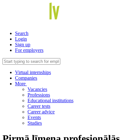
Search
Login
Sign up
For employers
Virtual internships
Companies
More
Vacancies
Professions
Educational institutions
Career tests
Career advice
Events
Studies
Pirmā līmeņa profesionālās