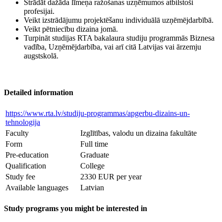
Strādāt dažāda līmeņa ražošanas uzņēmumos atbilstoši
profesijai.
Veikt izstrādājumu projektēšanu individuālā uzņēmējdarbībā.
Veikt pētniecību dizaina jomā.
Turpināt studijas RTA bakalaura studiju programmās Biznesa
vadība, Uzņēmējdarbība, vai arī citā Latvijas vai ārzemju
augstskolā.
Detailed information
https://www.rta.lv/studiju-programmas/apgerbu-dizains-un-
tehnologija
Faculty
Izglītības, valodu un dizaina fakultāte
Form
Full time
Pre-education
Graduate
Qualification
College
Study fee
2330 EUR per year
Available languages
Latvian
Study programs you might be interested in