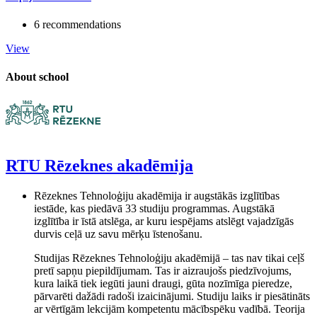
6 recommendations
View
About school
RTU Rēzeknes akadēmija
Rēzeknes Tehnoloģiju akadēmija ir augstākās izglītības
iestāde, kas piedāvā 33 studiju programmas. Augstākā
izglītība ir īstā atslēga, ar kuru iespējams atslēgt vajadzīgās
durvis ceļā uz savu mērķu īstenošanu.
Studijas Rēzeknes Tehnoloģiju akadēmijā – tas nav tikai ceļš
pretī sapņu piepildījumam. Tas ir aizraujošs piedzīvojums,
kura laikā tiek iegūti jauni draugi, gūta nozīmīga pieredze,
pārvarēti dažādi radoši izaicinājumi. Studiju laiks ir piesātināts
ar vērtīgām lekcijām kompetentu mācībspēku vadībā. Teorija