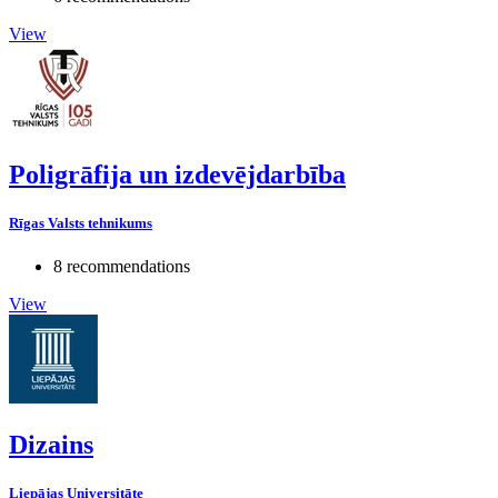
View
Poligrāfija un izdevējdarbība
Rīgas Valsts tehnikums
8 recommendations
View
Dizains
Liepājas Universitāte