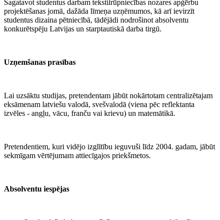
Sagatavot studentus darbam tekstilrūpniecības nozares apģērbu
projektēšanas jomā, dažāda līmeņa uzņēmumos, kā arī ievirzīt
studentus dizaina pētniecībā, tādējādi nodrošinot absolventu
konkurētspēju Latvijas un starptautiskā darba tirgū.
Uzņemšanas prasības
Lai uzsāktu studijas, pretendentam jābūt nokārtotam centralizētajam
eksāmenam latviešu valodā, svešvalodā (viena pēc reflektanta
izvēles - angļu, vācu, franču vai krievu) un matemātikā.
Pretendentiem, kuri vidējo izglītību ieguvuši līdz 2004. gadam, jābūt
sekmīgam vērtējumam attiecīgajos priekšmetos.
Absolventu iespējas