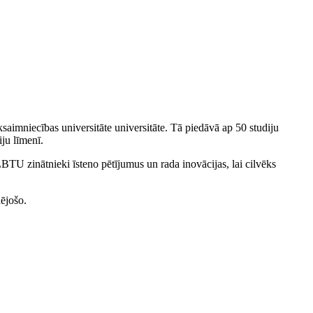
saimniecības universitāte universitāte. Tā piedāvā ap 50 studiju
iju līmenī.
LBTU zinātnieki īsteno pētījumus un rada inovācijas, lai cilvēks
dējošo.