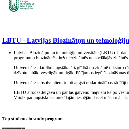
LBTU - Latvijas Biozinātņu un tehnoloģiju
Latvijas Biozinātņu un tehnoloģiju universitāte (LBTU) ir daudz
programmu biozinātnēs, inženierzinātnēs un sociālajās zinātnēs 
Universitātes darbību augstākajā izglītībā un zinātnē raksturo r
dzīvotu labāk, veselīgāk un ilgāk. Pētījumos iegūtās zināšanas t
Universitātes absolventiem ir ļoti augsti nodarbinātības rādītā
LBTU atrodas Jelgavā un par tās galveno mājvietu kalpo vešturiskā
Vairāk par augstskolas unikālajām iespējām lasiet mūsu mājasl
Top students in study program