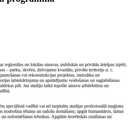
r reģionālas un lokālas ainavas, publiskās un privātās ārtelpas izpēti,
as – parku, skvēru, dzīvojamo kvartālu, privāto teritoriju u. c.
tjaunošanas vai rekonstrukcijas projektus, metodiku un
itorijas labiekārtojuma un apstādījumu veidošanas un saglabāšanas
dekas pilī. Jau studiju laikā topošie ainavu arhitektūras un
vadībā.
 speciālistā vadībā vai arī turpinātu studijas profesionālā maģistra
 kas nodrošina tēlainu un radošu domāšanu; apgūt humanitāros, dabas
es un noformēšanas tehnikas. Apgūtās teorētiskās zināšanas un