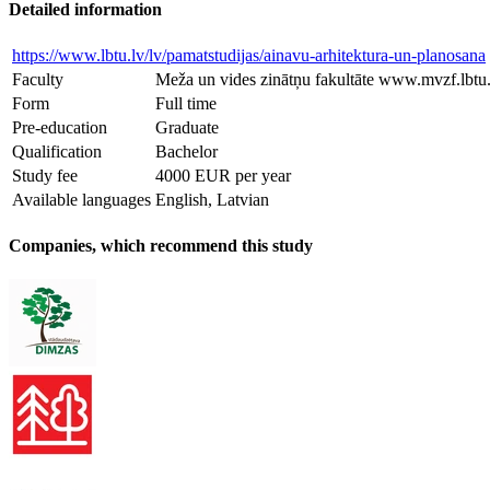
Detailed information
https://www.lbtu.lv/lv/pamatstudijas/ainavu-arhitektura-un-planosana
Faculty
Meža un vides zinātņu fakultāte www.mvzf.lbtu.
Form
Full time
Pre-education
Graduate
Qualification
Bachelor
Study fee
4000 EUR per year
Available languages
English, Latvian
Companies, which recommend this study