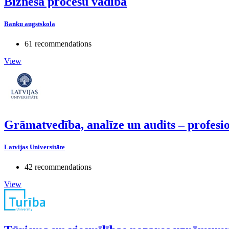
Biznesa procesu vadība
Banku augstskola
61 recommendations
View
Grāmatvedība, analīze un audits – profesi
Latvijas Universitāte
42 recommendations
View