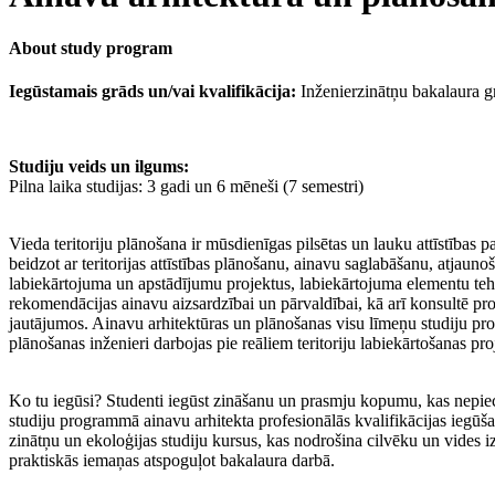
About study program
Iegūstamais grāds un/vai kvalifikācija:
Inženierzinātņu bakalaura g
Studiju veids un ilgums:
Pilna laika studijas: 3 gadi un 6 mēneši (7 semestri)
Vieda teritoriju plānošana ir mūsdienīgas pilsētas un lauku attīstības 
beidzot ar teritorijas attīstības plānošanu, ainavu saglabāšanu, atjauno
labiekārtojuma un apstādījumu projektus, labiekārtojuma elementu tehn
rekomendācijas ainavu aizsardzībai un pārvaldībai, kā arī konsultē pr
jautājumos. Ainavu arhitektūras un plānošanas visu līmeņu studiju prog
plānošanas inženieri darbojas pie reāliem teritoriju labiekārtošanas p
Ko tu iegūsi? Studenti iegūst zināšanu un prasmju kopumu, kas nepiecie
studiju programmā ainavu arhitekta profesionālās kvalifikācijas iegū
zinātņu un ekoloģijas studiju kursus, kas nodrošina cilvēku un vides 
praktiskās iemaņas atspoguļot bakalaura darbā.