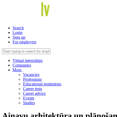
Search
Login
Sign up
For employers
Virtual internships
Companies
More
Vacancies
Professions
Educational institutions
Career tests
Career advice
Events
Studies
Ainavu arhitektūra un plānoša