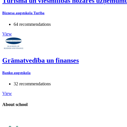
Tūrisma un viesmīlības nozares uzņēmum
Biznesa augstskola Turība
64 recommendations
View
Grāmatvedība un finanses
Banku augstskola
32 recommendations
View
About school