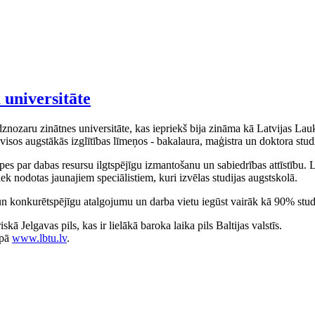
 universitāte
nozaru zinātnes universitāte, kas iepriekš bija zināma kā Latvijas Lauk
visos augstākās izglītības līmeņos - bakalaura, maģistra un doktora stud
ūpes par dabas resursu ilgtspējīgu izmantošanu un sabiedrības attīstību. 
iek nodotas jaunajiem speciālistiem, kuri izvēlas studijas augstskolā.
ji un konkurētspējīgu atalgojumu un darba vietu iegūst vairāk kā 90% stu
 Jelgavas pils, kas ir lielākā baroka laika pils Baltijas valstīs.
apā
www.lbtu.lv
.