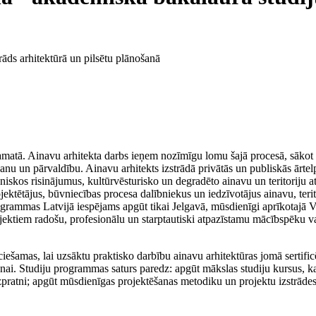
rāds arhitektūrā un pilsētu plānošanā
pamatā. Ainavu arhitekta darbs ieņem nozīmīgu lomu šajā procesā, sākot a
šanu un pārvaldību. Ainavu arhitekts izstrādā privātās un publiskās ārtelp
iskos risinājumus, kultūrvēsturisko un degradēto ainavu un teritoriju a
ojektētājus, būvniecības procesa dalībniekus un iedzīvotājus ainavu, ter
rammas Latvijā iespējams apgūt tikai Jelgavā, mūsdienīgi aprīkotajā Val
rojektiem radošu, profesionālu un starptautiski atpazīstamu mācībspēku 
šamas, lai uzsāktu praktisko darbību ainavu arhitektūras jomā sertificēta
šanai. Studiju programmas saturs paredz: apgūt mākslas studiju kursus,
izpratni; apgūt mūsdienīgas projektēšanas metodiku un projektu izstrād