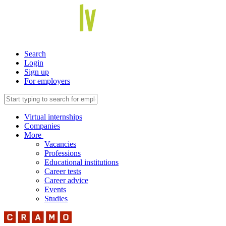
Search
Login
Sign up
For employers
Virtual internships
Companies
More
Vacancies
Professions
Educational institutions
Career tests
Career advice
Events
Studies