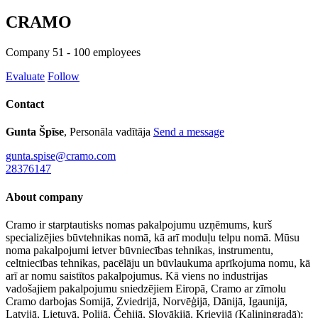
CRAMO
Company
51 - 100 employees
Evaluate
Follow
Contact
Gunta Špīse
, Personāla vadītāja
Send a message
gunta.spise@cramo.com
28376147
About company
Cramo ir starptautisks nomas pakalpojumu uzņēmums, kurš
specializējies būvtehnikas nomā, kā arī moduļu telpu nomā. Mūsu
noma pakalpojumi ietver būvniecības tehnikas, instrumentu,
celtniecības tehnikas, pacēlāju un būvlaukuma aprīkojuma nomu, kā
arī ar nomu saistītos pakalpojumus. Kā viens no industrijas
vadošajiem pakalpojumu sniedzējiem Eiropā, Cramo ar zīmolu
Cramo darbojas Somijā, Zviedrijā, Norvēģijā, Dānijā, Igaunijā,
Latvijā, Lietuvā, Polijā, Čehijā, Slovākijā, Krievijā (Kaļiņingradā);