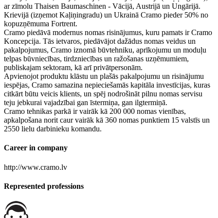
ar zīmolu Thaisen Baumaschinen - Vācijā, Austrijā un Ungārijā.
Krievijā (izņemot Kaļiņingradu) un Ukrainā Cramo pieder 50% no
kopuzņēmuma Fortrent.
Cramo piedāvā modernus nomas risinājumus, kuru pamats ir Cramo
Koncepcija. Tās ietvaros, piedāvājot dažādus nomas veidus un
pakalpojumus, Cramo iznomā būvtehniku, aprīkojumu un moduļu
telpas būvniecības, tirdzniecības un ražošanas uzņēmumiem,
publiskajam sektoram, kā arī privātpersonām.
Apvienojot produktu klāstu un plašās pakalpojumu un risinājumu
iespējas, Cramo samazina nepieciešamās kapitāla investīcijas, kuras
citkārt būtu veicis klients, un spēj nodrošināt pilnu nomas servisu
teju jebkurai vajadzībai gan īstermiņa, gan ilgtermiņā.
Cramo tehnikas parkā ir vairāk kā 200 000 nomas vienības,
apkalpošana norit caur vairāk kā 360 nomas punktiem 15 valstīs un
2550 lielu darbinieku komandu.
Career in company
http://www.cramo.lv
Represented professions