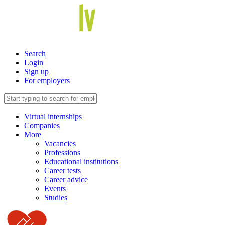
Search
Login
Sign up
For employers
Virtual internships
Companies
More
Vacancies
Professions
Educational institutions
Career tests
Career advice
Events
Studies