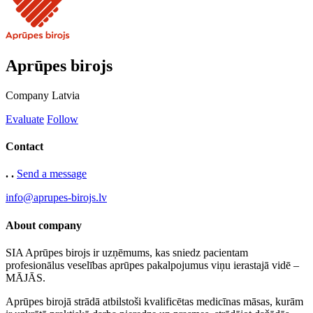
Aprūpes birojs
Company
Latvia
Evaluate
Follow
Contact
. .
Send a message
info@aprupes-birojs.lv
About company
SIA Aprūpes birojs ir uzņēmums, kas sniedz pacientam
profesionālus veselības aprūpes pakalpojumus viņu ierastajā vidē –
MĀJĀS.
Aprūpes birojā strādā atbilstoši kvalificētas medicīnas māsas, kurām