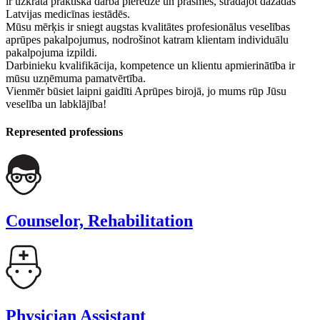
ir uzkrātā praktiskā darba pieredze un prasmes, strādājot dažādās
Latvijas medicīnas iestādēs.
Mūsu mērķis ir sniegt augstas kvalitātes profesionālus veselības
aprūpes pakalpojumus, nodrošinot katram klientam individuālu
pakalpojuma izpildi.
Darbinieku kvalifikācija, kompetence un klientu apmierinātība ir
mūsu uzņēmuma pamatvērtība.
Vienmēr būsiet laipni gaidīti Aprūpes birojā, jo mums rūp Jūsu
veselība un labklājība!
Represented professions
Counselor, Rehabilitation
Physician Assistant