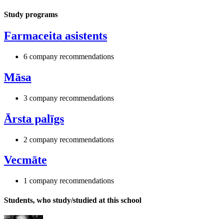
Study programs
Farmaceita asistents
6 company recommendations
Māsa
3 company recommendations
Ārsta palīgs
2 company recommendations
Vecmāte
1 company recommendations
Students, who study/studied at this school