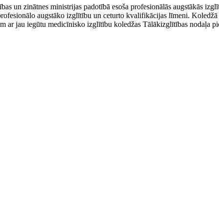
ības un zinātnes ministrijas padotībā esoša profesionālās augstākās izglīt
rofesionālo augstāko izglītību un ceturto kvalifikācijas līmeni. Koledžā 
 ar jau iegūtu medicīnisko izglītību koledžas Tālākizglītības nodaļa pie