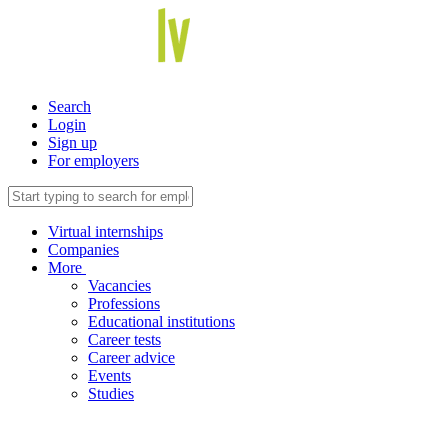
Search
Login
Sign up
For employers
Virtual internships
Companies
More
Vacancies
Professions
Educational institutions
Career tests
Career advice
Events
Studies