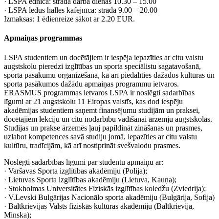
· LSPA ēdnīca: strādā darba dienās 10.30 – 15.00
· LSPA ledus halles kafejnīca: strādā 9.00 – 20.00
Izmaksas: 1 ēdienreize sākot ar 2.20 EUR.
Apmaiņas programmas
LSPA studentiem un docētājiem ir iespēja iepazīties ar citu valstu
augstskolu pieredzi izglītības un sporta speciālistu sagatavošanā,
sporta pasākumu organizēšanā, kā arī piedalīties dažādos kultūras un
sporta pasākumos dažādu apmaiņas programmu ietvaros.
ERASMUS programmas ietvaros LSPA ir noslēgti sadarbības
līgumi ar 21 augstskolu 11 Eiropas valstīs, kas dod iespēju
akadēmijas studentiem saņemt finansējumu studijām un praksei,
docētājiem lekciju un citu nodarbību vadīšanai ārzemju augstskolās.
Studijas un prakse ārzemēs ļauj papildināt zināšanas un prasmes,
uzlabot kompetences savā studiju jomā, iepazīties ar citu valstu
kultūru, tradīcijām, kā arī nostiprināt svešvalodu prasmes.
Noslēgti sadarbības līgumi par studentu apmaiņu ar:
· Varšavas Sporta izglītības akadēmiju (Polija);
· Lietuvas Sporta izglītības akadēmiju (Lietuva, Kauņa);
· Stokholmas Universitātes Fiziskās izglītības koledžu (Zviedrija);
· V.Levski Bulgārijas Nacionālo sporta akadēmiju (Bulgārija, Sofija)
· Baltkrievijas Valsts fiziskās kultūras akadēmiju (Baltkrievija,
Minska);