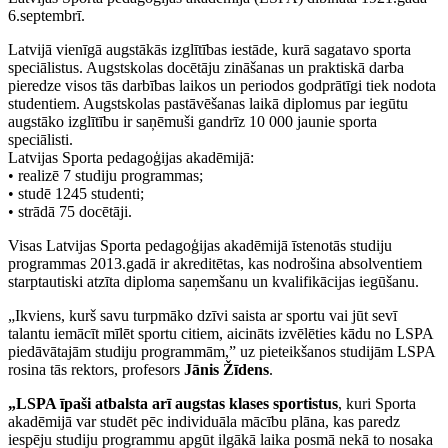
6.septembrī.
Latvijā vienīgā augstākās izglītības iestāde, kurā sagatavo sporta
speciālistus. Augstskolas docētāju zināšanas un praktiskā darba
pieredze visos tās darbības laikos un periodos godprātīgi tiek nodota
studentiem. Augstskolas pastāvēšanas laikā diplomus par iegūtu
augstāko izglītību ir saņēmuši gandrīz 10 000 jaunie sporta
speciālisti.
Latvijas Sporta pedagoģijas akadēmijā:
• realizē 7 studiju programmas;
• studē 1245 studenti;
• strādā 75 docētāji.
Visas Latvijas Sporta pedagoģijas akadēmijā īstenotās studiju
programmas 2013.gadā ir akreditētas, kas nodrošina absolventiem
starptautiski atzīta diploma saņemšanu un kvalifikācijas iegūšanu.
„Ikviens, kurš savu turpmāko dzīvi saista ar sportu vai jūt sevī
talantu iemācīt mīlēt sportu citiem, aicināts izvēlēties kādu no LSPA
piedāvātajām studiju programmām,” uz pieteikšanos studijām LSPA
rosina tās rektors, profesors
Jānis Žīdens
.
„LSPA īpaši atbalsta arī augstas klases sportistus
, kuri Sporta
akadēmijā var studēt pēc individuāla mācību plāna, kas paredz
iespēju studiju programmu apgūt ilgākā laika posmā nekā to nosaka