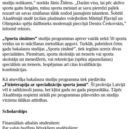
studiju nolikums,” norāda Jānis Žīdens. „Darām visu, lai pēc aktīvo
sporta gaitu beigām, mūsu sporta meistari ar savu pieredzi paliek
nozarē un savas zināšanas tālāk nodod jaunajiem talantiem. Šobrīd
Akadēmijā studē izcilais pludmales volejbolists Mārtiņš Pļaviņš un
Olimpisko spēļu dalībnieks modernajā pieccīņā Deniss Čerkovskis,”
informē rektors.
„Sporta zinātnes”
studiju programmas aptver vairāk nekā 50 sporta
veidus un to mācīšanas metodikas apguvi. Turklāt, pabeidzot četru
gadu bakalaura studijas „Sporta zinātnē”, tiek iegūtas uzreiz divas
specialitātes. Piemēram, sporta skolotājs un treneris vai sporta
skolotājs un menedžeris, vai rekreācijas (spēku atjaunošanas)
speciālists un treneris. Iespējamas arī citas kvalifikāciju
kombinācijas.
Kā atsevišķa bakalaura studiju programma tiek piedāvāta
„Fizioterapija ar specializāciju sporta jomā”
. Šī profesija Latvijā
vēl ir salīdzinoši jauna, bet kļūst gadu no gada pieprasītāka. Tāpēc
Akadēmija nopietni strādā pie programmas pilnveides un studiju
virziena tālākas attīstības.
Scholarships
Finansiālais atbalsts studentiem:
Par valsts budžeta līdzekļiem studējošiem: