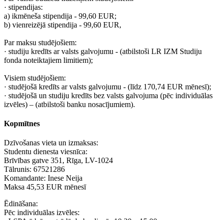
· stipendijas:
a) ikmēneša stipendija - 99,60 EUR;
b) vienreizējā stipendija - 99,60 EUR,
Par maksu studējošiem:
· studiju kredīts ar valsts galvojumu - (atbilstoši LR IZM Studiju
fonda noteiktajiem limitiem);
Visiem studējošiem:
· studējošā kredīts ar valsts galvojumu - (līdz 170,74 EUR mēnesī);
· studējošā un studiju kredīts bez valsts galvojuma (pēc individuālas
izvēles) – (atbilstoši banku nosacījumiem).
Kopmītnes
Dzīvošanas vieta un izmaksas:
Studentu dienesta viesnīca:
Brīvības gatve 351, Rīga, LV-1024
Tālrunis: 67521286
Komandante: Inese Neija
Maksa 45,53 EUR mēnesī
Ēdināšana:
Pēc individuālas izvēles: