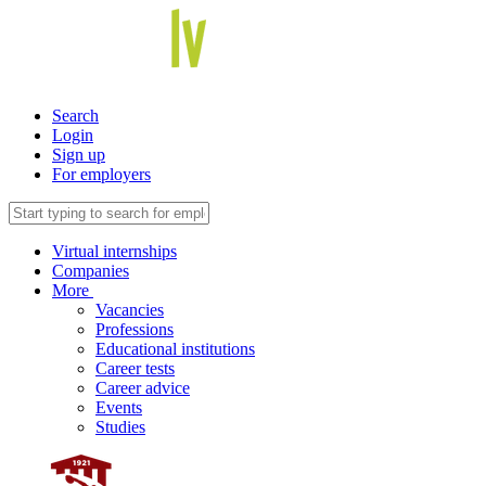
Search
Login
Sign up
For employers
Virtual internships
Companies
More
Vacancies
Professions
Educational institutions
Career tests
Career advice
Events
Studies