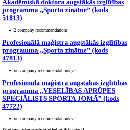
Akadēmiskā doktora augstākās izglītības
programma „Sporta zinātne” (kods
51813)
2 company recommendations
Profesionālā maģistra augstākās izglītības
programma „Sporta zinātne” (kods
47813)
no company recommendations yet
Profesionālā maģistra augstākās izglītības
programma „VESELĪBAS APRŪPES
SPECIĀLISTS SPORTA JOMĀ” (kods
47722)
no company recommendations yet
Students, who study/studied at this school