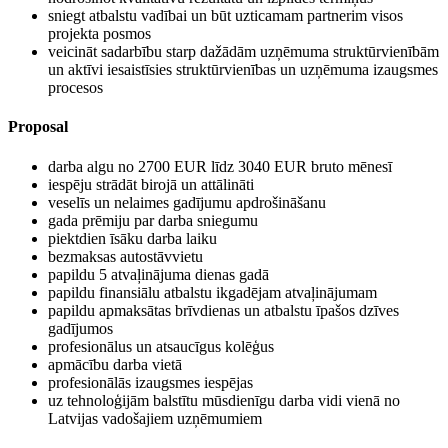
sniegt atbalstu vadībai un būt uzticamam partnerim visos
projekta posmos
veicināt sadarbību starp dažādām uzņēmuma struktūrvienībām
un aktīvi iesaistīsies struktūrvienības un uzņēmuma izaugsmes
procesos
Proposal
darba algu no 2700 EUR līdz 3040 EUR bruto mēnesī
iespēju strādāt birojā un attālināti
veselīs un nelaimes gadījumu apdrošināšanu
gada prēmiju par darba sniegumu
piektdien īsāku darba laiku
bezmaksas autostāvvietu
papildu 5 atvaļinājuma dienas gadā
papildu finansiālu atbalstu ikgadējam atvaļinājumam
papildu apmaksātas brīvdienas un atbalstu īpašos dzīves
gadījumos
profesionālus un atsaucīgus kolēģus
apmācību darba vietā
profesionālās izaugsmes iespējas
uz tehnoloģijām balstītu mūsdienīgu darba vidi vienā no
Latvijas vadošajiem uzņēmumiem