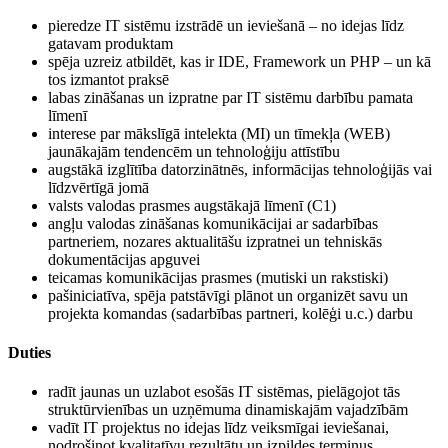
pieredze IT sistēmu izstrādē un ieviešanā – no idejas līdz
gatavam produktam
spēja uzreiz atbildēt, kas ir IDE, Framework un PHP – un kā
tos izmantot praksē
labas zināšanas un izpratne par IT sistēmu darbību pamata
līmenī
interese par mākslīgā intelekta (MI) un tīmekļa (WEB)
jaunākajām tendencēm un tehnoloģiju attīstību
augstākā izglītība datorzinātnēs, informācijas tehnoloģijās vai
līdzvērtīgā jomā
valsts valodas prasmes augstākajā līmenī (C1)
angļu valodas zināšanas komunikācijai ar sadarbības
partneriem, nozares aktualitāšu izpratnei un tehniskās
dokumentācijas apguvei
teicamas komunikācijas prasmes (mutiski un rakstiski)
pašiniciatīva, spēja patstāvīgi plānot un organizēt savu un
projekta komandas (sadarbības partneri, kolēģi u.c.) darbu
Duties
radīt jaunas un uzlabot esošās IT sistēmas, pielāgojot tās
struktūrvienības un uzņēmuma dinamiskajām vajadzībām
vadīt IT projektus no idejas līdz veiksmīgai ieviešanai,
nodrošinot kvalitatīvu rezultātu un izpildes termiņus