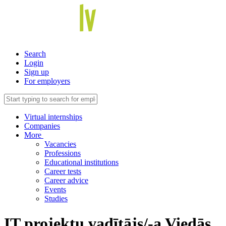
Search
Login
Sign up
For employers
Virtual internships
Companies
More
Vacancies
Professions
Educational institutions
Career tests
Career advice
Events
Studies
IT projektu vadītājs/-a Viedās