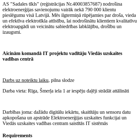
AS "Sadales tīkls" (reģistrācijas Nr.40003857687) nodrošina
elektroenerģijas savienojumu vairāk nekā 790 000 klientu
pieslēgumu visā Latvijā. Mēs ilgtermiņā rūpējamies par droša, vieda
un efektīva elektrotīkla attīstību, lai nodrošinātu klientiem kvalitatīvu
elektroapgādi un veicinātu sabiedrības labklājību, drošību un
izaugsmi.
Aicinām komandā IT projektu vadītāju Viedās uzskaites
vadības centrā
Darbs uz noteiktu laiku
, pilna slodze
Darba vieta: Rīga, Šmerļa iela 1 ar iespēju daļēji strādāt attālināti
Darbības joma: dažādu digitālu iekārtu, skaitītāju un sensoru datu
apkopošana un apstrāde Elektroenerģijas uzskaites funkcijai un
Viedās uzskaites vadības centram saistītās IT sistēmās
Requirements