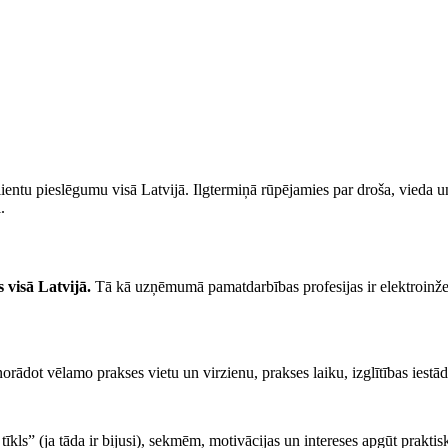
u pieslēgumu visā Latvijā. Ilgtermiņā rūpējamies par droša, vieda un ef
.
 visā Latvijā.
Tā kā uzņēmumā pamatdarbības profesijas ir elektroinženie
, norādot vēlamo prakses vietu un virzienu, prakses laiku, izglītības i
tīkls” (ja tāda ir bijusi), sekmēm, motivācijas un intereses apgūt prak