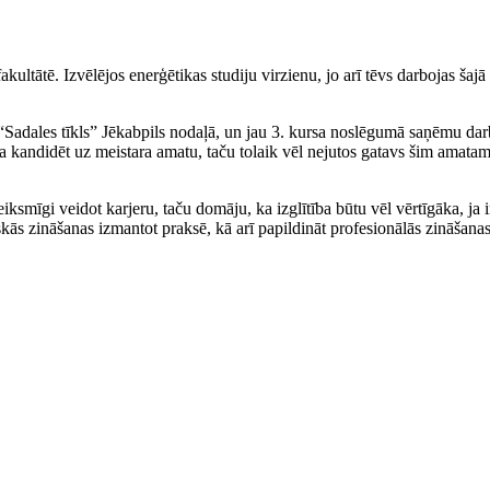
ltātē. Izvēlējos enerģētikas studiju virzienu, jo arī tēvs darbojas šajā
 “Sadales tīkls” Jēkabpils nodaļā, un jau 3. kursa noslēgumā saņēmu dar
 kandidēt uz meistara amatu, taču tolaik vēl nejutos gatavs šim amatam u
veiksmīgi veidot karjeru, taču domāju, ka izglītība būtu vēl vērtīgāka, 
tiskās zināšanas izmantot praksē, kā arī papildināt profesionālās zin