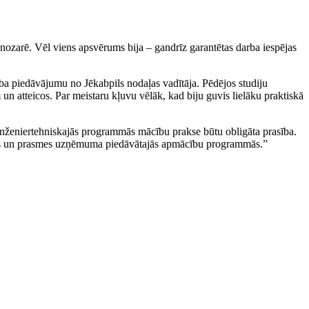
 nozarē. Vēl viens apsvērums bija – gandrīz garantētas darba iespējas
ba piedāvājumu no Jēkabpils nodaļas vadītāja. Pēdējos studiju
n atteicos. Par meistaru kļuvu vēlāk, kad biju guvis lielāku praktiskā
ja inženiertehniskajās programmās mācību prakse būtu obligāta prasība.
āšanas un prasmes uzņēmuma piedāvātajās apmācību programmās.”