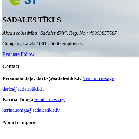
SADALES TĪKLS
Akciju sabiedrība "Sadales tīkls", Reg. No.: 40003857687
Company
Latvia
1001 - 5000 employees
Evaluate
Follow
Contact
Personāla daļa: darbs@sadalestikls.lv
Send a message
darbs@sadalestikls.lv
Karīna Toniga
Send a message
karina.toniga@sadalestikls.lv
About company