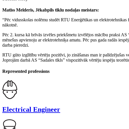
Matīss Melderis, Jēkabpils tīklu nodaļas meistars:
“Pēc vidusskolas nolēmu studēt RTU Enerģētikas un elektrotehnikas faku
nākotnē.
Pēc 2. kursa kā brīvās izvēles priekšmetu izvēlējos mācību praksi AS
mēnešus apvienoju ar elektrotehniķa amatu. Pēc pus gada radās iespēja
darba pieredzi.
RTU gūto izglītību vērtēju pozitīvi, jo zināšanas man ir palīdzējušas 
Joprojām darbā AS “Sadales tīkls” vispozitīvāk vērtēju iespēju teorē
Represented professions
Electrical Engineer