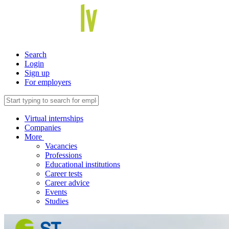
Search
Login
Sign up
For employers
Virtual internships
Companies
More
Vacancies
Professions
Educational institutions
Career tests
Career advice
Events
Studies