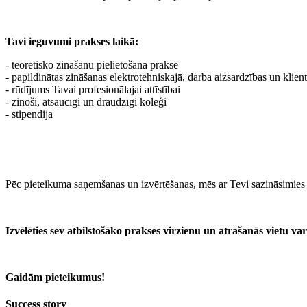
Tavi ieguvumi prakses laikā:
- teorētisko zināšanu pielietošana praksē
- papildinātas zināšanas elektrotehniskajā, darba aizsardzības un klie
- rūdījums Tavai profesionālajai attīstībai
- zinoši, atsaucīgi un draudzīgi kolēģi
- stipendija
Pēc pieteikuma saņemšanas un izvērtēšanas, mēs ar Tevi sazināsimies p
Izvēlēties sev atbilstošāko prakses virzienu un atrašanās vietu v
Gaidām pieteikumus!
Success story