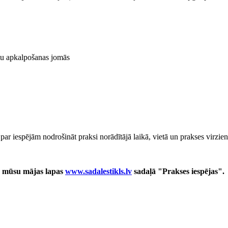
ntu apkalpošanas jomās
ar iespējām nodrošināt praksi norādītājā laikā, vietā un prakses virzien
ar mūsu mājas lapas
www.sadalestikls.lv
sadaļā "Prakses iespējas".