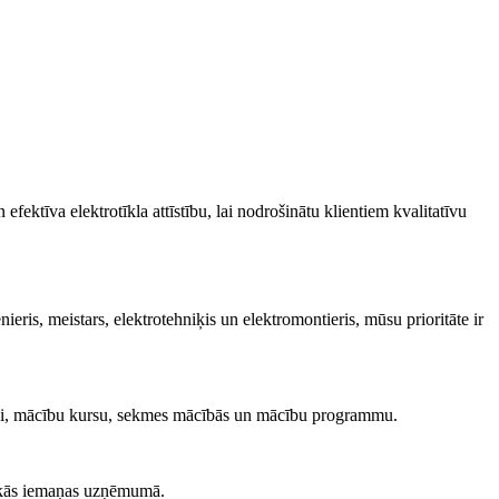
ektīva elektrotīkla attīstību, lai nodrošinātu klientiem kvalitatīvu
ris, meistars, elektrotehniķis un elektromontieris, mūsu prioritāte ir
estādi, mācību kursu, sekmes mācībās un mācību programmu.
tiskās iemaņas uzņēmumā.