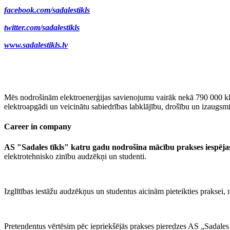
facebook.com/sadalestikls
twitter.com/sadalestikls
www.sadalestikls.lv
Mēs nodrošinām elektroenerģijas savienojumu vairāk nekā 790 000 klient
elektroapgādi un veicinātu sabiedrības labklājību, drošību un izaugsmi
Career in company
AS "Sadales tīkls" katru gadu nodrošina mācību prakses iespējas
elektrotehnisko zinību audzēkņi un studenti.
Izglītības iestāžu audzēkņus un studentus aicinām pieteikties praksei
Pretendentus vērtēsim pēc iepriekšējās prakses pieredzes AS „Sadales 