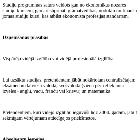
Studiju programmas saturs veidots gan no ekonomikas nozares
studiju kursiem, gan arī stiprināti grāmatvedības, nodokļu un finanšu
jomas studiju kursi, kas atbilst ekonomista profesijas standartam.
Uzņemšanas prasības
Vispārēja vidējā izglītība vai vidējā profesionālā izglītība.
Lai uzsāktu studijas, pretendentam jābūt nokārtotam centralizētajam
eksāmenam latviešu valodā, svešvalodā (viena pēc reflektanta
izvēles - angļu, vācu, franču vai krievu) un matemātikā.
Pretendentiem, kuri vidējo izglītību ieguvuši līdz 2004. gadam, jābūt
sekmīgam vērtējumam attiecīgajos priekšmetos.
Absolventu iespējas