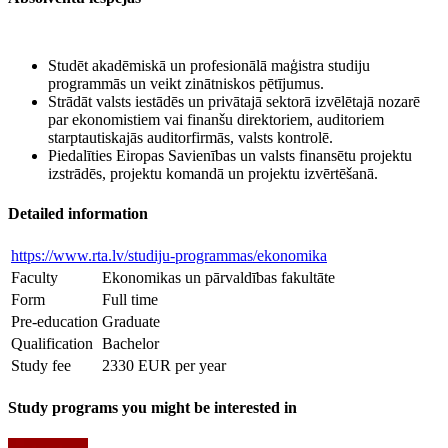
Studēt akadēmiskā un profesionālā maģistra studiju
programmās un veikt zinātniskos pētījumus.
Strādāt valsts iestādēs un privātajā sektorā izvēlētajā nozarē
par ekonomistiem vai finanšu direktoriem, auditoriem
starptautiskajās auditorfirmās, valsts kontrolē.
Piedalīties Eiropas Savienības un valsts finansētu projektu
izstrādēs, projektu komandā un projektu izvērtēšanā.
Detailed information
https://www.rta.lv/studiju-programmas/ekonomika
Faculty
Ekonomikas un pārvaldības fakultāte
Form
Full time
Pre-education
Graduate
Qualification
Bachelor
Study fee
2330 EUR per year
Study programs you might be interested in