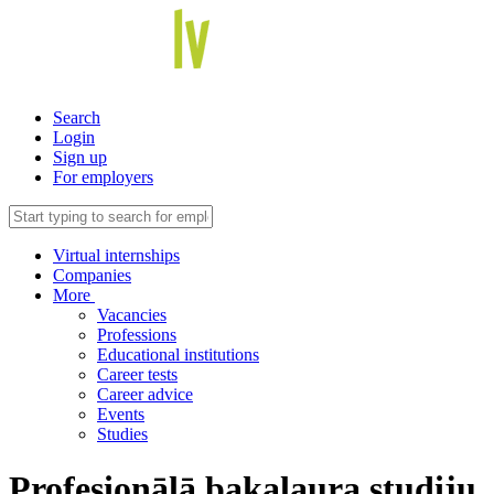
Search
Login
Sign up
For employers
Virtual internships
Companies
More
Vacancies
Professions
Educational institutions
Career tests
Career advice
Events
Studies
Profesionālā bakalaura studiju