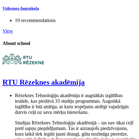
Vidzemes Augstskola
19 recommendations
View
About school
RTU Rēzeknes akadēmija
Rēzeknes Tehnoloģiju akadēmija ir augstākās izglītības
iestāde, kas piedāvā 33 studiju programmas. Augstākā
izglītība ir īstā atslēga, ar kuru iespējams atslēgt vajadzīgās
durvis ceļā uz savu mērķu īstenošanu.
Studijas Rēzeknes Tehnoloģiju akadēmijā – tas nav tikai ceļš
pretī sapņu piepildījumam. Tas ir aizraujošs piedzīvojums,
kura laikā tiek iegūti jauni draugi, gūta nozīmīga pieredze,