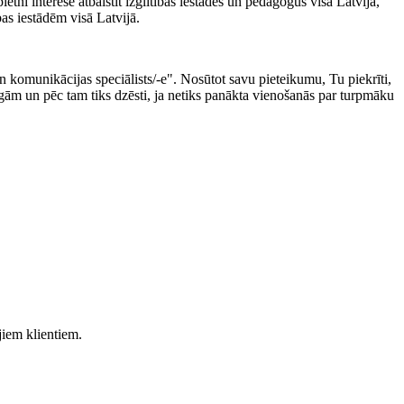
etni interesē atbalstīt izglītības iestādes un pedagogus visā Latvijā,
as iestādēm visā Latvijā.
n komunikācijas speciālists/-e". Nosūtot savu pieteikumu, Tu piekrīti,
eigām un pēc tam tiks dzēsti, ja netiks panākta vienošanās par turpmāku
jiem klientiem.