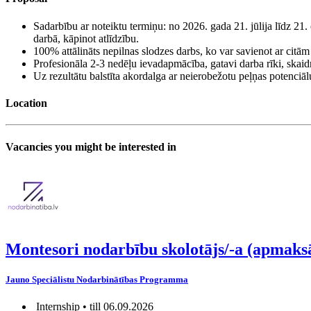
Sadarbību ar noteiktu termiņu: no 2026. gada 21. jūlija līdz 21
darbā, kāpinot atlīdzību.
100% attālināts nepilnas slodzes darbs, ko var savienot ar citām
Profesionāla 2-3 nedēļu ievadapmācība, gatavi darba rīki, skaid
Uz rezultātu balstīta akordalga ar neierobežotu peļņas potenciāl
Location
Vacancies you might be interested in
Montesori nodarbību skolotājs/-a (apmaks
Jauno Speciālistu Nodarbinātības Programma
Internship • till 06.09.2026