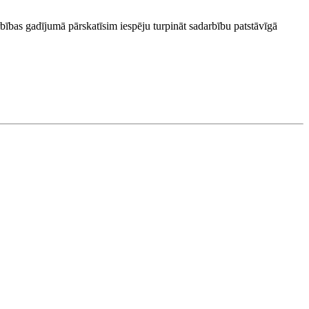
bības gadījumā pārskatīsim iespēju turpināt sadarbību patstāvīgā