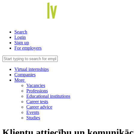
Search
Login
Sign up
For employers
Virtual internships
Companies
More
Vacancies
Professions
Educational institutions
Career tests
Career advice
Events
Studies
Klientu attiecību un komunikāci