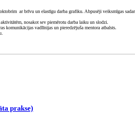
. oktobrim ar brīvu un elastīgu darba grafiku. Abpusēji veiksmīgas sadar
 aktivitātēm, nosakot sev piemērotu darba laiku un slodzi.
ras komunikācijas vadlīnijas un pieredzējuša mentora atbalsts.
u.
āta prakse)