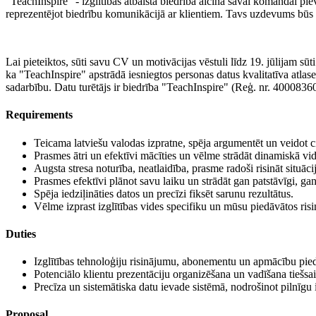
"TeachInspire" - izglītības atbalsta biedrība aicina savai komandai piev
reprezentējot biedrību komunikācijā ar klientiem. Tavs uzdevums būs kļ
Lai pieteiktos, sūti savu CV un motivācijas vēstuli līdz 19. jūlijam s
ka "TeachInspire" apstrādā iesniegtos personas datus kvalitatīva atlase
sadarbību. Datu turētājs ir biedrība "TeachInspire" (Reģ. nr. 4000836
Requirements
Teicama latviešu valodas izpratne, spēja argumentēt un veidot 
Prasmes ātri un efektīvi mācīties un vēlme strādāt dinamiskā vid
Augsta stresa noturība, neatlaidība, prasme radoši risināt situāc
Prasmes efektīvi plānot savu laiku un strādāt gan patstāvīgi, g
Spēja iedziļināties datos un precīzi fiksēt sarunu rezultātus.
Vēlme izprast izglītības vides specifiku un mūsu piedāvātos ris
Duties
Izglītības tehnoloģiju risinājumu, abonementu un apmācību pied
Potenciālo klientu prezentāciju organizēšana un vadīšana tiešsai
Precīza un sistemātiska datu ievade sistēmā, nodrošinot pilnīgu 
Proposal