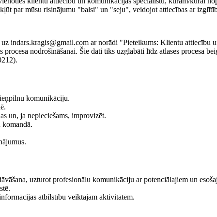
ienoties klientu attiecību un komunikācijas speciālistu, kuram/kurai nopi
ūt par mūsu risinājumu "balsi" un "seju", veidojot attiecības ar izglītīb
ūti uz indars.kragis@gmail.com ar norādi "Pieteikums: Klientu attiecību u
s procesa nodrošināšanai. Šie dati tiks uzglabāti līdz atlases procesa b
0212).
cieņpilnu komunikāciju.
ē.
ijas un, ja nepieciešams, improvizēt.
an komandā.
inājumus.
āvāšana, uzturot profesionālu komunikāciju ar potenciālajiem un esoša
stē.
informācijas atbilstību veiktajām aktivitātēm.