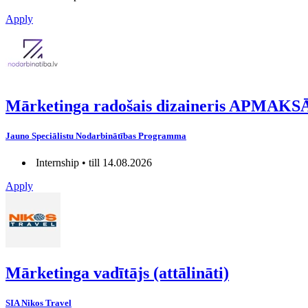
Apply
Mārketinga radošais dizaineris APMA
Jauno Speciālistu Nodarbinātības Programma
Internship • till 14.08.2026
Apply
Mārketinga vadītājs (attālināti)
SIA Nikos Travel