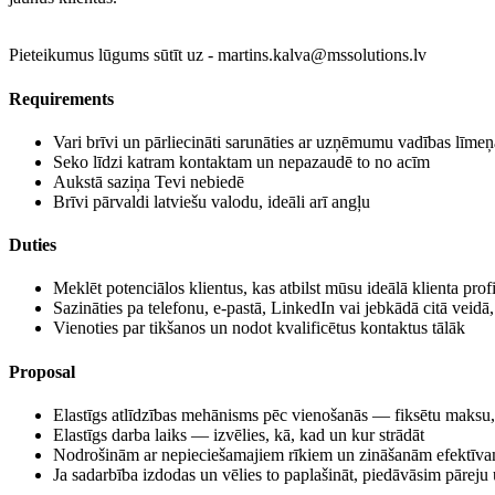
Pieteikumus lūgums sūtīt uz - martins.kalva@mssolutions.lv
Requirements
Vari brīvi un pārliecināti sarunāties ar uzņēmumu vadības līmeņ
Seko līdzi katram kontaktam un nepazaudē to no acīm
Aukstā saziņa Tevi nebiedē
Brīvi pārvaldi latviešu valodu, ideāli arī angļu
Duties
Meklēt potenciālos klientus, kas atbilst mūsu ideālā klienta prof
Sazināties pa telefonu, e-pastā, LinkedIn vai jebkādā citā veidā,
Vienoties par tikšanos un nodot kvalificētus kontaktus tālāk
Proposal
Elastīgs atlīdzības mehānisms pēc vienošanās — fiksētu maksu,
Elastīgs darba laiks — izvēlies, kā, kad un kur strādāt
Nodrošinām ar nepieciešamajiem rīkiem un zināšanām efektīv
Ja sadarbība izdodas un vēlies to paplašināt, piedāvāsim pāreju 