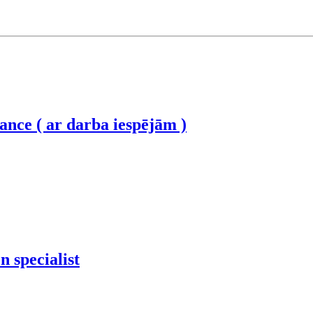
kance ( ar darba iespējām )
 specialist