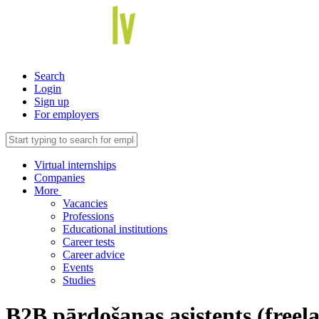
Search
Login
Sign up
For employers
Virtual internships
Companies
More
Vacancies
Professions
Educational institutions
Career tests
Career advice
Events
Studies
B2B pārdošanas asistents (freel