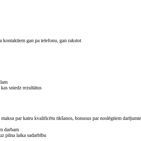
a kontaktiem gan pa telefonu, gan rakstot
ilam
 kas sniedz rezultātus
 maksu par katru kvalificētu tikšanos, bonusus par noslēgtiem darījum
am darbam
uz pilna laika sadarbību