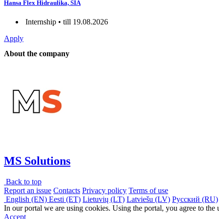
Hansa Flex Hidraulika, SIA
Internship • till 19.08.2026
Apply
About the company
MS Solutions
Back to top
Report an issue
Contacts
Privacy policy
Terms of use
English (EN)
Eesti (ET)
Lietuvių (LT)
Latviešu (LV)
Русский (RU)
In our portal we are using cookies. Using the portal, you agree to the
Accept