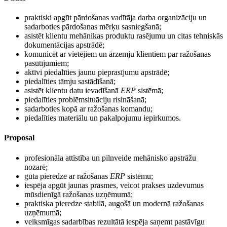
praktiski apgūt pārdošanas vadītāja darba organizāciju un
sadarboties pārdošanas mērķu sasniegšanā;
asistēt klientu mehānikas produktu rasējumu un citas tehniskās
dokumentācijas apstrādē;
komunicēt ar vietējiem un ārzemju klientiem par ražošanas
pasūtījumiem;
aktīvi piedalīties jaunu pieprasījumu apstrādē;
piedalīties tāmju sastādīšanā;
asistēt klientu datu ievadīšanā
ERP
sistēmā;
piedalīties problēmsituāciju risināšanā;
sadarboties kopā ar ražošanas komandu;
piedalīties materiālu un pakalpojumu iepirkumos.
Proposal
profesionāla attīstība un pilnveide mehānisko apstrāžu
nozarē;
gūta pieredze ar ražošanas
ERP
sistēmu;
iespēja apgūt jaunas prasmes, veicot prakses uzdevumus
mūsdienīgā ražošanas uzņēmumā;
praktiska pieredze stabilā, augošā un modernā ražošanas
uzņēmumā;
veiksmīgas sadarbības rezultātā iespēja saņemt pastāvīgu