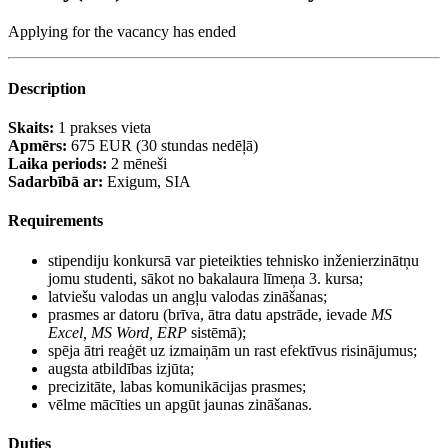
Applying for the vacancy has ended
Description
Skaits:
1 prakses vieta
Apmērs:
675 EUR (30 stundas nedēļā)
Laika periods:
2 mēneši
Sadarbībā ar:
Exigum, SIA
Requirements
stipendiju konkursā var pieteikties tehnisko inženierzinātņu
jomu studenti, sākot no bakalaura līmeņa 3. kursa;
latviešu valodas un angļu valodas zināšanas;
prasmes ar datoru (brīva, ātra datu apstrāde, ievade
MS
Excel, MS Word, ERP
sistēmā);
spēja ātri reaģēt uz izmaiņām un rast efektīvus risinājumus;
augsta atbildības izjūta;
precizitāte, labas komunikācijas prasmes;
vēlme mācīties un apgūt jaunas zināšanas.
Duties