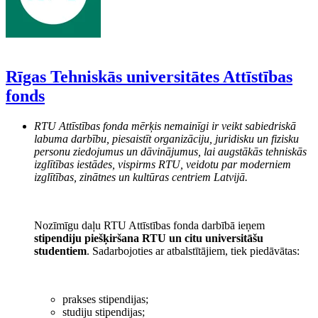
Rīgas Tehniskās universitātes Attīstības
fonds
RTU Attīstības fonda mērķis nemainīgi ir veikt sabiedriskā
labuma darbību, piesaistīt organizāciju, juridisku un fizisku
personu ziedojumus un dāvinājumus, lai augstākās tehniskās
izglītības iestādes, vispirms RTU, veidotu par moderniem
izglītības, zinātnes un kultūras centriem Latvijā.
Nozīmīgu daļu RTU Attīstības fonda darbībā ieņem
stipendiju piešķiršana RTU un citu universitāšu
studentiem
. Sadarbojoties ar atbalstītājiem, tiek piedāvātas:
prakses stipendijas;
studiju stipendijas;