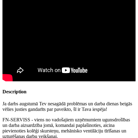
Description
Ja darbs augstumā Tev nesagādā problēmas un darba dienas beigās
vēlies justies gandarīts par paveikto, šī ir Tava iespēja!
FN-SERVISS - viens no vadošajiem uzņēmumiem ugunsdrošības
un darba aizsardzība jomā, komandai paplašinoties, aicina
pievienoties kolēģi skursteņu, mehānisko ventilāciju tīrīšanas un
uzturēšanas darbu veikšanai.