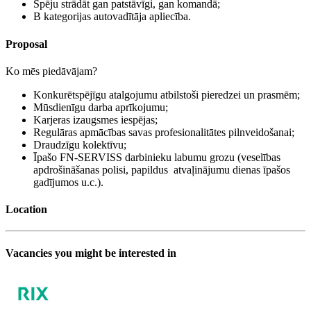
Spēju strādāt gan patstāvīgi, gan komandā;
B kategorijas autovadītāja apliecība.
Proposal
Ko mēs piedāvājam?
Konkurētspējīgu atalgojumu atbilstoši pieredzei un prasmēm;
Mūsdienīgu darba aprīkojumu;
Karjeras izaugsmes iespējas;
Regulāras apmācības savas profesionalitātes pilnveidošanai;
Draudzīgu kolektīvu;
Īpašo FN-SERVISS darbinieku labumu grozu (veselības
apdrošināšanas polisi, papildus atvaļinājumu dienas īpašos
gadījumos u.c.).
Location
Vacancies you might be interested in