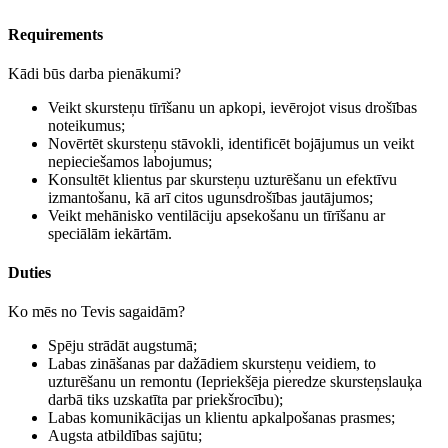
Requirements
Kādi būs darba pienākumi?
Veikt skursteņu tīrīšanu un apkopi, ievērojot visus drošības
noteikumus;
Novērtēt skursteņu stāvokli, identificēt bojājumus un veikt
nepieciešamos labojumus;
Konsultēt klientus par skursteņu uzturēšanu un efektīvu
izmantošanu, kā arī citos ugunsdrošības jautājumos;
Veikt mehānisko ventilāciju apsekošanu un tīrīšanu ar
speciālām iekārtām.
Duties
Ko mēs no Tevis sagaidām?
Spēju strādāt augstumā;
Labas zināšanas par dažādiem skursteņu veidiem, to
uzturēšanu un remontu (Iepriekšēja pieredze skursteņslauķa
darbā tiks uzskatīta par priekšrocību);
Labas komunikācijas un klientu apkalpošanas prasmes;
Augsta atbildības sajūtu;