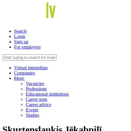
Search
Login
Sign up
For employers
Virtual internships
Companies
More
Vacancies
Professions
Educational institutions
Career tests
Career advice
Events
Studies
Skurteņslauķis Jēkabpilī