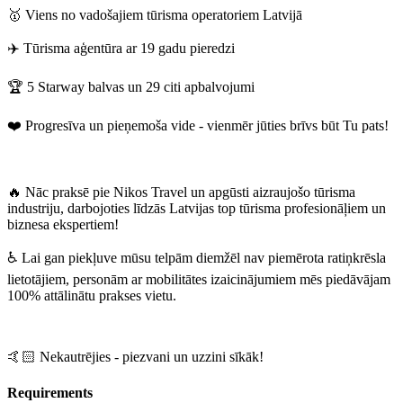
🥇 Viens no vadošajiem tūrisma operatoriem Latvijā
✈️ Tūrisma aģentūra ar 19 gadu pieredzi
🏆 5 Starway balvas un 29 citi apbalvojumi
❤️ Progresīva un pieņemoša vide - vienmēr jūties brīvs būt Tu pats!
🔥 Nāc praksē pie Nikos Travel un apgūsti aizraujošo tūrisma
industriju, darbojoties līdzās Latvijas top tūrisma profesionāļiem un
biznesa ekspertiem!
♿ Lai gan piekļuve mūsu telpām diemžēl nav piemērota ratiņkrēsla
lietotājiem, personām ar mobilitātes izaicinājumiem mēs piedāvājam
100% attālinātu prakses vietu.
🤙🏻 Nekautrējies - piezvani un uzzini sīkāk!
Requirements