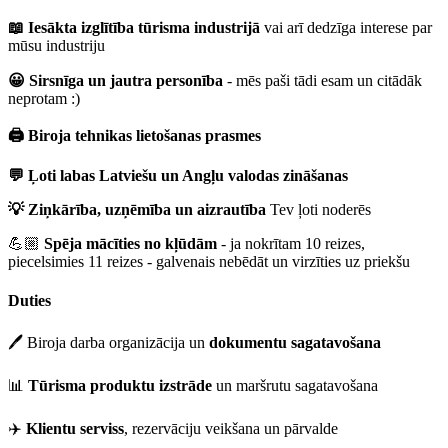
📖 Iesākta izglītība tūrisma industrijā
vai arī dedzīga interese par
mūsu industriju
😀 Sirsnīga un jautra personība
- mēs paši tādi esam un citādāk
neprotam :)
🖨️ Biroja tehnikas lietošanas prasmes
💬 Ļoti labas Latviešu un Angļu valodas zināšanas
💡 Ziņkārība, uzņēmība un aizrautība
Tev ļoti noderēs
💪🏼
Spēja mācīties no kļūdām
- ja nokrītam 10 reizes,
piecelsimies 11 reizes - galvenais nebēdāt un virzīties uz priekšu
Duties
🖊️ Biroja darba organizācija un
dokumentu sagatavošana
📊
Tūrisma produktu izstrāde
un maršrutu sagatavošana
✈️
Klientu serviss
, rezervāciju veikšana un pārvalde