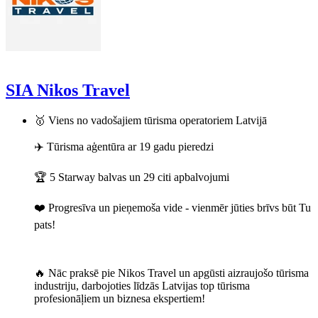
SIA Nikos Travel
🥇 Viens no vadošajiem tūrisma operatoriem Latvijā
✈️ Tūrisma aģentūra ar 19 gadu pieredzi
🏆 5 Starway balvas un 29 citi apbalvojumi
❤️ Progresīva un pieņemoša vide - vienmēr jūties brīvs būt Tu
pats!
🔥 Nāc praksē pie Nikos Travel un apgūsti aizraujošo tūrisma
industriju, darbojoties līdzās Latvijas top tūrisma
profesionāļiem un biznesa ekspertiem!