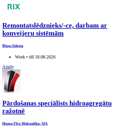
Remontatslēdznieks/-ce, darbam ar
konveijeru sistēmām
Rīgas lidosta
Work • till 18.08.2026
Apply
Pārdošanas speciālists hidroagregātu
ražotnē
Hansa Flex Hidraulika, SIA