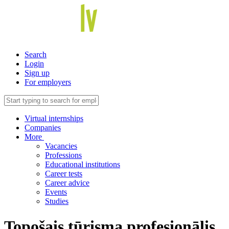
Search
Login
Sign up
For employers
Virtual internships
Companies
More
Vacancies
Professions
Educational institutions
Career tests
Career advice
Events
Studies
Topošais tūrisma profesionālis