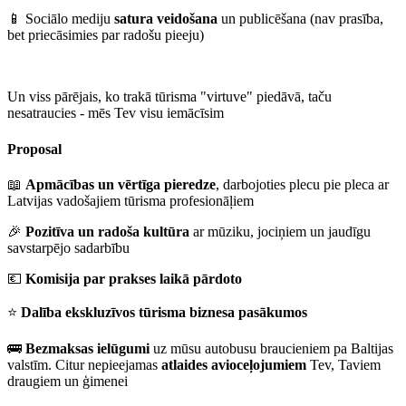
📱 Sociālo mediju
satura veidošana
un publicēšana (nav prasība,
bet priecāsimies par radošu pieeju)
Un viss pārējais, ko trakā tūrisma "virtuve" piedāvā, taču
nesatraucies - mēs Tev visu iemācīsim
Proposal
📖
Apmācības un vērtīga pieredze
, darbojoties plecu pie pleca ar
Latvijas vadošajiem tūrisma profesionāļiem
🎉
Pozitīva un radoša kultūra
ar mūziku, jociņiem un jaudīgu
savstarpējo sadarbību
💶
Komisija par prakses laikā pārdoto
⭐
Dalība ekskluzīvos tūrisma biznesa pasākumos
🚌
Bezmaksas ielūgumi
uz mūsu autobusu braucieniem pa Baltijas
valstīm. Citur nepieejamas
atlaides avioceļojumiem
Tev, Taviem
draugiem un ģimenei