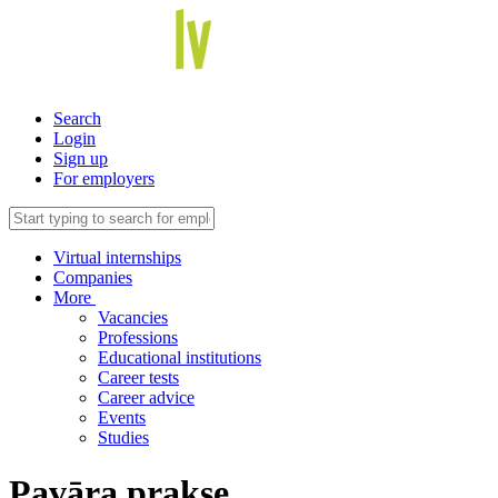
Search
Login
Sign up
For employers
Virtual internships
Companies
More
Vacancies
Professions
Educational institutions
Career tests
Career advice
Events
Studies
Pavāra prakse