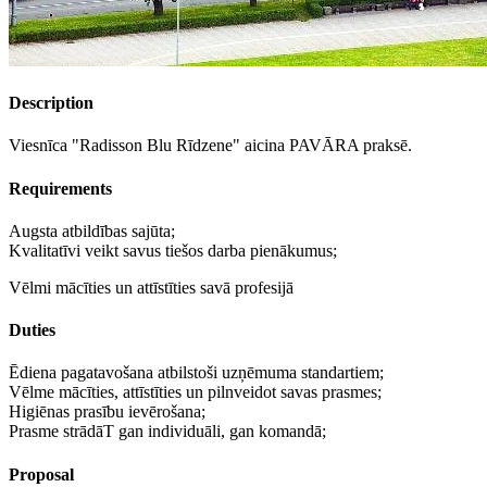
Description
Viesnīca "Radisson Blu Rīdzene" aicina PAVĀRA praksē.
Requirements
Augsta atbildības sajūta;
Kvalitatīvi veikt savus tiešos darba pienākumus;
Vēlmi mācīties un attīstīties savā profesijā
Duties
Ēdiena pagatavošana atbilstoši uzņēmuma standartiem;
Vēlme mācīties, attīstīties un pilnveidot savas prasmes;
Higiēnas prasību ievērošana;
Prasme strādāT gan individuāli, gan komandā;
Proposal