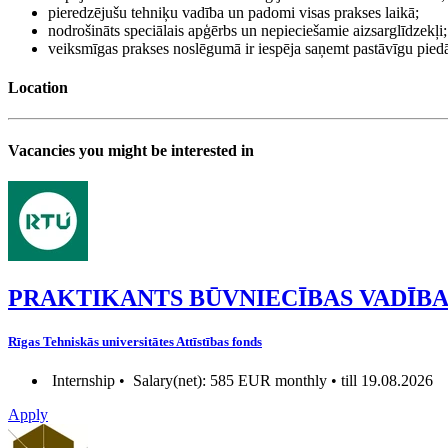
pieredzējušu tehniķu vadība un padomi visas prakses laikā;
nodrošināts speciālais apģērbs un nepieciešamie aizsarglīdzekļi
veiksmīgas prakses noslēgumā ir iespēja saņemt pastāvīgu pie
Location
Vacancies you might be interested in
PRAKTIKANTS BŪVNIECĪBAS VADĪBA
Rīgas Tehniskās universitātes Attīstības fonds
Internship •
Salary(net): 585 EUR monthly • till 19.08.2026
Apply