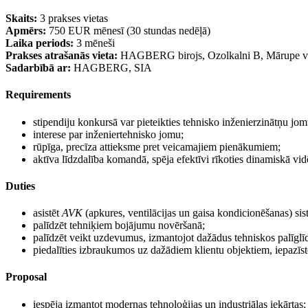
Skaits:
3 prakses vietas
Apmērs:
750 EUR mēnesī (30 stundas nedēļā)
Laika periods:
3 mēneši
Prakses atrašanās vieta:
HAGBERG birojs, Ozolkalni B, Mārupe vai d
Sadarbībā ar:
HAGBERG, SIA
Requirements
stipendiju konkursā var pieteikties tehnisko inženierzinātņu jo
interese par inženiertehnisko jomu;
rūpīga, precīza attieksme pret veicamajiem pienākumiem;
aktīva līdzdalība komandā, spēja efektīvi rīkoties dinamiskā vid
Duties
asistēt
AVK
(apkures, ventilācijas un gaisa kondicionēšanas) s
palīdzēt tehniķiem bojājumu novēršanā;
palīdzēt veikt uzdevumus, izmantojot dažādus tehniskos palīglī
piedalīties izbraukumos uz dažādiem klientu objektiem, iepazīs
Proposal
iespēja izmantot modernas tehnoloģijas un industriālas iekārtas