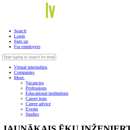
Search
Login
Sign up
For employers
Virtual internships
Companies
More
Vacancies
Professions
Educational institutions
Career tests
Career advice
Events
Studies
JAUNĀKAIS ĒKU INŽENIERT