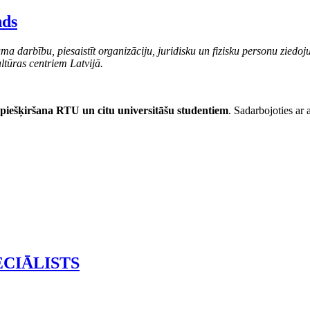
nds
ma darbību, piesaistīt organizāciju, juridisku un fizisku personu ziedoj
ltūras centriem Latvijā.
 piešķiršana RTU un citu universitāšu studentiem
. Sadarbojoties ar a
ECIĀLISTS