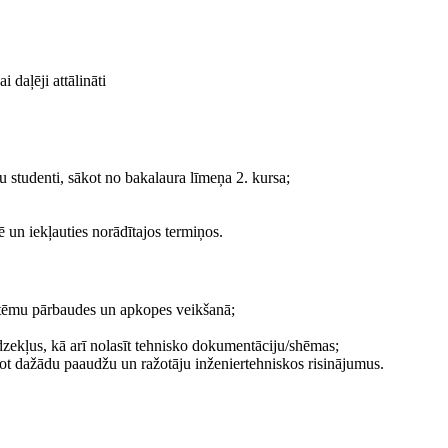
aļēji attālināti
mu studenti, sākot no bakalaura līmeņa 2. kursa;
ē un iekļauties norādītajos termiņos.
istēmu pārbaudes un apkopes veikšanā;
dzekļus, kā arī nolasīt tehnisko dokumentāciju/shēmas;
tot dažādu paaudžu un ražotāju inženiertehniskos risinājumus.
;