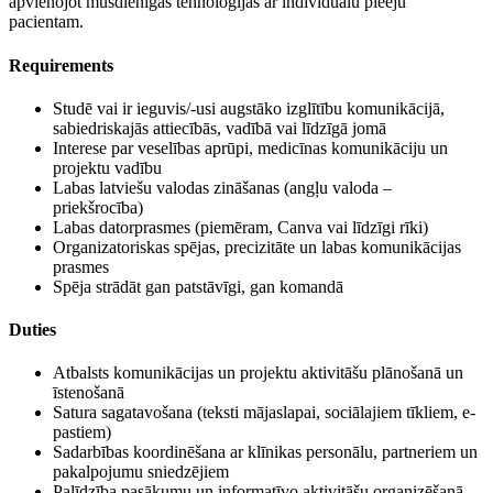
apvienojot mūsdienīgas tehnoloģijas ar individuālu pieeju
pacientam.
Requirements
Studē vai ir ieguvis/-usi augstāko izglītību komunikācijā,
sabiedriskajās attiecībās, vadībā vai līdzīgā jomā
Interese par veselības aprūpi, medicīnas komunikāciju un
projektu vadību
Labas latviešu valodas zināšanas (angļu valoda –
priekšrocība)
Labas datorprasmes (piemēram, Canva vai līdzīgi rīki)
Organizatoriskas spējas, precizitāte un labas komunikācijas
prasmes
Spēja strādāt gan patstāvīgi, gan komandā
Duties
Atbalsts komunikācijas un projektu aktivitāšu plānošanā un
īstenošanā
Satura sagatavošana (teksti mājaslapai, sociālajiem tīkliem, e-
pastiem)
Sadarbības koordinēšana ar klīnikas personālu, partneriem un
pakalpojumu sniedzējiem
Palīdzība pasākumu un informatīvo aktivitāšu organizēšanā