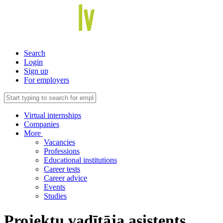
Search
Login
Sign up
For employers
Virtual internships
Companies
More
Vacancies
Professions
Educational institutions
Career tests
Career advice
Events
Studies
Projektu vadītāja asistents