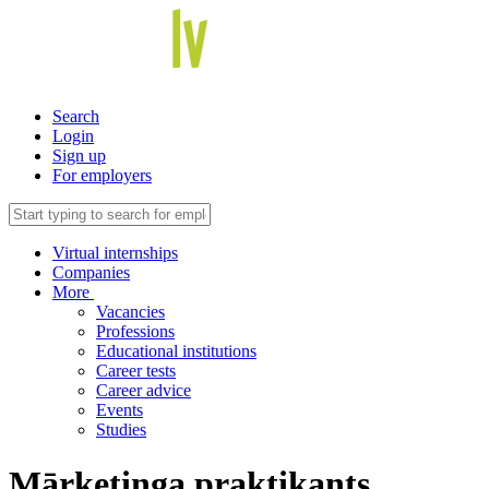
Search
Login
Sign up
For employers
Virtual internships
Companies
More
Vacancies
Professions
Educational institutions
Career tests
Career advice
Events
Studies
Mārketinga praktikants