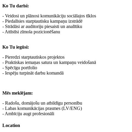
Ko Tu darīsi:
- Veidosi un plānosi komunikāciju sociālajos tīklos
- Piedalīsies starptautisku kampaņu izstrādē
- Strādāsi ar auditoriju piesaisti un analītiku
- Attīstīsi zīmola pozicionēšanu
Ko Tu iegūsi:
- Pieredzi starptautiskos projektos
- Praktiskas iemaņas satura un kampaņu veidošanā
- Spēcīgu portfolio
- Iespēju turpināt darbu komandā
Mēs meklējam:
- Radošu, domājošu un atbildīgu personību
- Labas komunikācijas prasmes (LV/ENG)
- Ambīciju augt profesionāli
Location