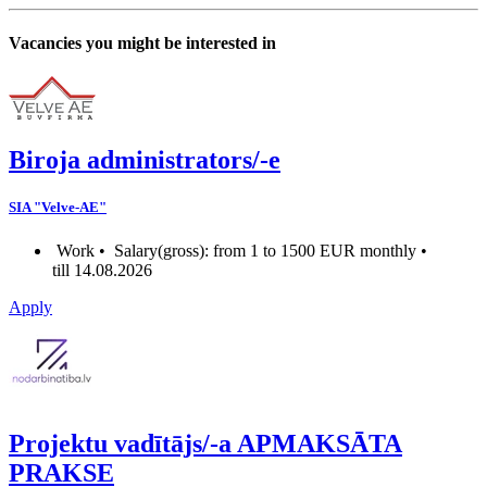
Vacancies you might be interested in
Biroja administrators/-e
SIA "Velve-AE"
Work •
Salary(gross): from 1 to 1500 EUR monthly •
till 14.08.2026
Apply
Projektu vadītājs/-a APMAKSĀTA
PRAKSE