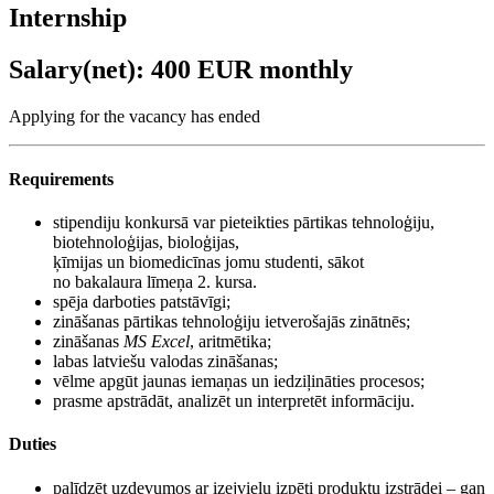
Internship
Salary(net): 400 EUR monthly
Applying for the vacancy has ended
Requirements
stipendiju konkursā var pieteikties pārtikas tehnoloģiju,
biotehnoloģijas, bioloģijas,
ķīmijas un biomedicīnas jomu studenti, sākot
no bakalaura līmeņa 2. kursa.
spēja darboties patstāvīgi;
zināšanas pārtikas tehnoloģiju ietverošajās zinātnēs;
zināšanas
MS Excel
, aritmētika;
labas latviešu valodas zināšanas;
vēlme apgūt jaunas iemaņas un iedziļināties procesos;
prasme apstrādāt, analizēt un interpretēt informāciju.
Duties
palīdzēt uzdevumos ar izejvielu izpēti produktu izstrādei – gan