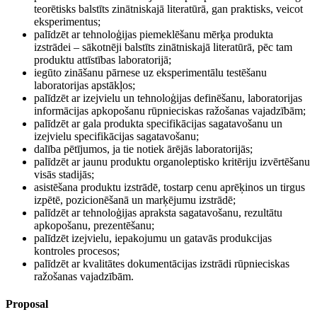
teorētisks balstīts zinātniskajā literatūrā, gan praktisks, veicot
eksperimentus;
palīdzēt ar tehnoloģijas piemeklēšanu mērķa produkta
izstrādei – sākotnēji balstīts zinātniskajā literatūrā, pēc tam
produktu attīstības laboratorijā;
iegūto zināšanu pārnese uz eksperimentālu testēšanu
laboratorijas apstākļos;
palīdzēt ar izejvielu un tehnoloģijas definēšanu, laboratorijas
informācijas apkopošanu rūpnieciskas ražošanas vajadzībām;
palīdzēt ar gala produkta specifikācijas sagatavošanu un
izejvielu specifikācijas sagatavošanu;
dalība pētījumos, ja tie notiek ārējās laboratorijās;
palīdzēt ar jaunu produktu organoleptisko kritēriju izvērtēšanu
visās stadijās;
asistēšana produktu izstrādē, tostarp cenu aprēķinos un tirgus
izpētē, pozicionēšanā un marķējumu izstrādē;
palīdzēt ar tehnoloģijas apraksta sagatavošanu, rezultātu
apkopošanu, prezentēšanu;
palīdzēt izejvielu, iepakojumu un gatavās produkcijas
kontroles procesos;
palīdzēt ar kvalitātes dokumentācijas izstrādi rūpnieciskas
ražošanas vajadzībām.
Proposal