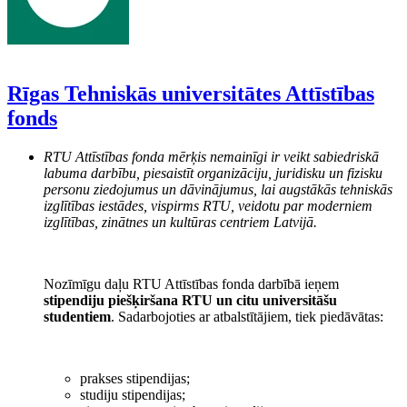
Rīgas Tehniskās universitātes Attīstības
fonds
RTU Attīstības fonda mērķis nemainīgi ir veikt sabiedriskā
labuma darbību, piesaistīt organizāciju, juridisku un fizisku
personu ziedojumus un dāvinājumus, lai augstākās tehniskās
izglītības iestādes, vispirms RTU, veidotu par moderniem
izglītības, zinātnes un kultūras centriem Latvijā.
Nozīmīgu daļu RTU Attīstības fonda darbībā ieņem
stipendiju piešķiršana RTU un citu universitāšu
studentiem
. Sadarbojoties ar atbalstītājiem, tiek piedāvātas:
prakses stipendijas;
studiju stipendijas;