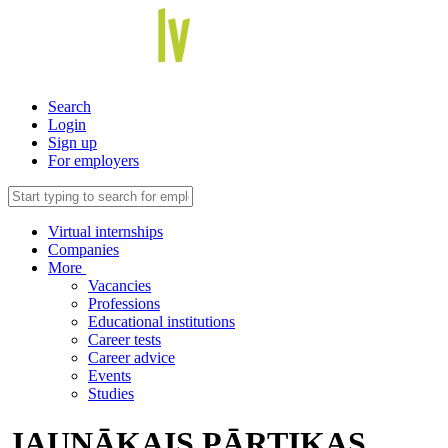
Search
Login
Sign up
For employers
Virtual internships
Companies
More
Vacancies
Professions
Educational institutions
Career tests
Career advice
Events
Studies
JAUNĀKAIS PĀRTIKAS