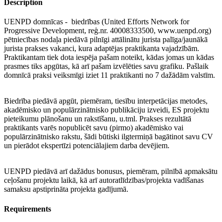
Description
UENPD domnīcas - biedrības (United Efforts Network for
Progressive Development, reģ.nr. 40008333500, www.uenpd.org)
pētniecības nodaļa piedāvā pilnīgi attālinātu jurista palīga/jaunākā
jurista prakses vakanci, kura adaptējas praktikanta vajadzībām.
Praktikantam tiek dota iespēja pašam noteikt, kādas jomas un kādas
prasmes tiks apgūtas, kā arī pašam izvēlēties savu grafiku. Pašlaik
domnīcā praksi veiksmīgi iziet 11 praktikanti no 7 dažādām valstīm.
Biedrība piedāvā apgūt, piemēram, tiesību interpetācijas metodes,
akadēmisko un populārzinātnisko publikāciju izveidi, ES projektu
pieteikumu plānošanu un rakstīšanu, u.tml. Prakses rezultātā
praktikants varēs nopublicēt savu (pirmo) akadēmisko vai
populārzinātnisko rakstu, šādi būtiski ilgtermiņā bagātinot savu CV
un pierādot ekspertīzi potenciālajiem darba devējiem.
UENPD piedāvā arī dažādus bonusus, piemēram, pilnībā apmaksātu
ceļošanu projektu laikā, kā arī autoratlīdzības/projekta vadīšanas
samaksu apstiprināta projekta gadījumā.
Requirements