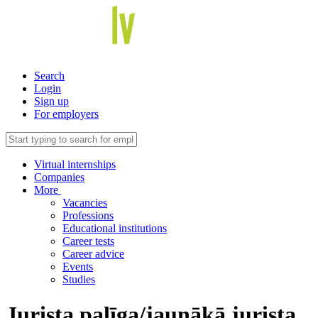
Search
Login
Sign up
For employers
Virtual internships
Companies
More
Vacancies
Professions
Educational institutions
Career tests
Career advice
Events
Studies
Jurista palīga/jaunākā jurista