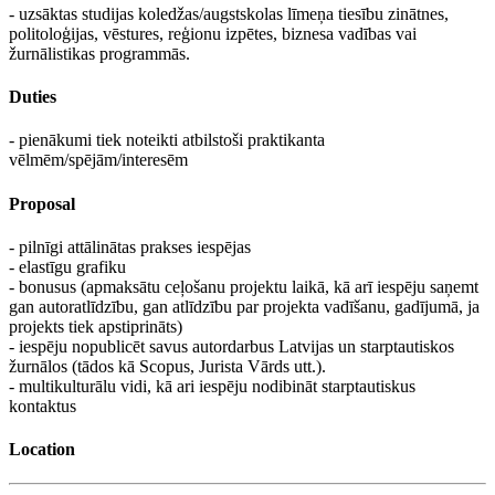
- uzsāktas studijas koledžas/augstskolas līmeņa tiesību zinātnes,
politoloģijas, vēstures, reģionu izpētes, biznesa vadības vai
žurnālistikas programmās.
Duties
- pienākumi tiek noteikti atbilstoši praktikanta
vēlmēm/spējām/interesēm
Proposal
- pilnīgi attālinātas prakses iespējas
- elastīgu grafiku
- bonusus (apmaksātu ceļošanu projektu laikā, kā arī iespēju saņemt
gan autoratlīdzību, gan atlīdzību par projekta vadīšanu, gadījumā, ja
projekts tiek apstiprināts)
- iespēju nopublicēt savus autordarbus Latvijas un starptautiskos
žurnālos (tādos kā Scopus, Jurista Vārds utt.).
- multikulturālu vidi, kā ari iespēju nodibināt starptautiskus
kontaktus
Location