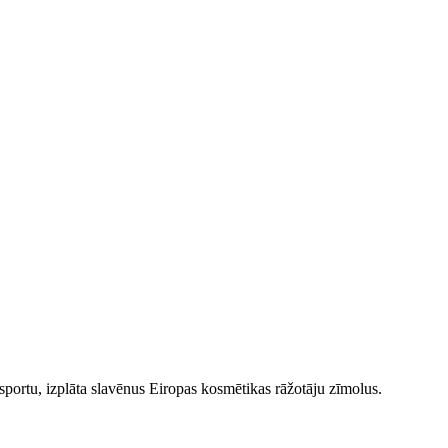
ortu, izplāta slavēnus Eiropas kosmētikas rāžotāju zīmolus.