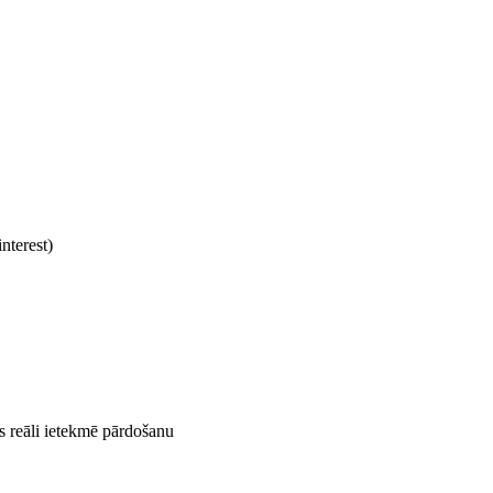
nterest)
s reāli ietekmē pārdošanu