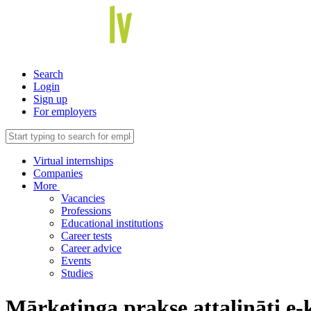
Search
Login
Sign up
For employers
Virtual internships
Companies
More
Vacancies
Professions
Educational institutions
Career tests
Career advice
Events
Studies
Mārketinga prakse attalināti e-