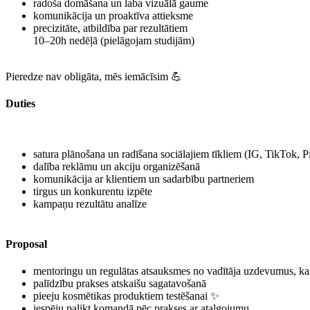
radoša domāšana un laba vizuālā gaume
komunikācija un proaktīva attieksme
precizitāte, atbildība par rezultātiem
10–20h nedēļā (pielāgojam studijām)
Pieredze nav obligāta, mēs iemācīsim 💪
Duties
satura plānošana un radīšana sociālajiem tīkliem (IG, TikTok, Pi
dalība reklāmu un akciju organizēšanā
komunikācija ar klientiem un sadarbību partneriem
tirgus un konkurentu izpēte
kampaņu rezultātu analīze
Proposal
mentoringu un regulātas atsauksmes no vadītāja uzdevumus, ka
palīdzību prakses atskaišu sagatavošanā
pieeju kosmētikas produktiem testēšanai ✨
iespēju palikt komandā pēc prakses ar atalgojumu